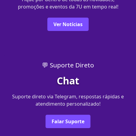
promoções e eventos da 7U em tempo real!
Ver Notícias
💬 Suporte Direto
Chat
Suporte direto via Telegram, respostas rápidas e
atendimento personalizado!
Falar Suporte