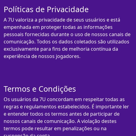
Políticas de Privacidade
A 7U valoriza a privacidade de seus usuários e está
empenhada em proteger todas as informações
pessoais fornecidas durante o uso de nossos canais de
comunicação. Todos os dados coletados são utilizados
exclusivamente para fins de melhoria contínua da
experiência de nossos jogadores.
Termos e Condições
Os usuários da 7U concordam em respeitar todas as
regras e regulamentos estabelecidos. É importante ler
e entender todos os termos antes de participar de
nossos canais de comunicação. A violação destes
termos pode resultar em penalizações ou na
suspensão da conta.