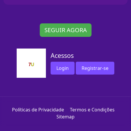
SEGUIR AGORA
Acessos
Login
Registrar-se
Políticas de Privacidade
Termos e Condições
Sitemap