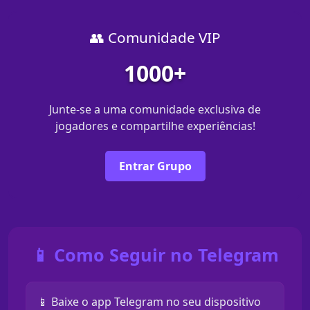
👥 Comunidade VIP
1000+
Junte-se a uma comunidade exclusiva de
jogadores e compartilhe experiências!
Entrar Grupo
📱 Como Seguir no Telegram
📱 Baixe o app Telegram no seu dispositivo