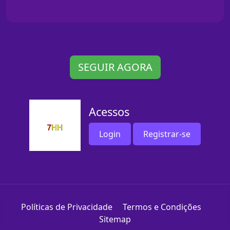
SEGUIR AGORA
Acessos
Login
Registrar-se
Políticas de Privacidade
Termos e Condições
Sitemap