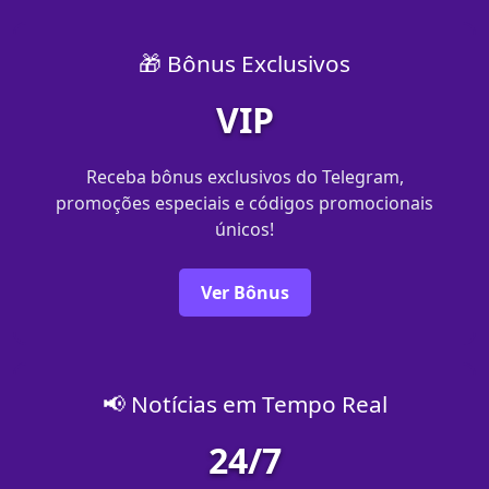
🎁 Bônus Exclusivos
VIP
Receba bônus exclusivos do Telegram,
promoções especiais e códigos promocionais
únicos!
Ver Bônus
📢 Notícias em Tempo Real
24/7