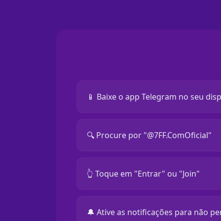
📱 Baixe o app Telegram no seu disp
🔍 Procure por "@7FF.ComOficial"
👆 Toque em "Entrar" ou "Join"
🔔 Ative as notificações para não p