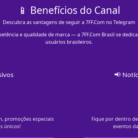
📱 Benefícios do Canal
Descubra as vantagens de seguir a 7FF.Com no Telegram
tência e qualidade de marca — a 7FF.Com Brasil se dedica a
usuários brasileiros.
sivos
📢 Notí
m, promoções especiais
Fique por dentro d
s únicos!
eventos d