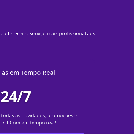
 oferecer o serviço mais profissional aos
cias em Tempo Real
24/7
e todas as novidades, promoções e
a 7FF.Com em tempo real!