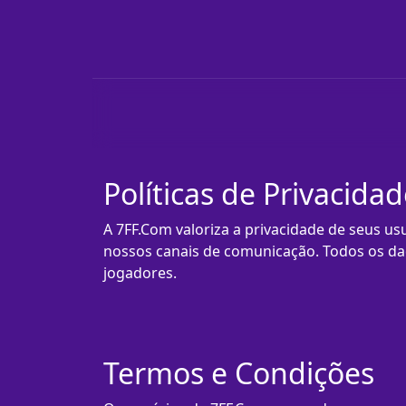
Políticas de Privacida
A 7FF.Com valoriza a privacidade de seus u
nossos canais de comunicação. Todos os dad
jogadores.
Termos e Condições