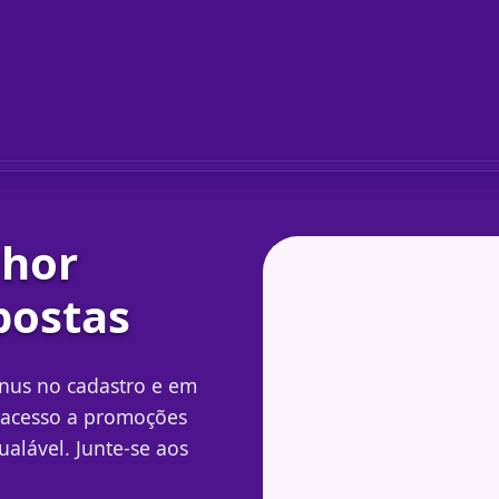
lhor
postas
nus no cadastro e em
 acesso a promoções
ualável. Junte-se aos