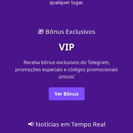
qualquer lugar.
🎁 Bônus Exclusivos
VIP
Receba bônus exclusivos do Telegram,
promoções especiais e códigos promocionais
únicos!
Ver Bônus
📢 Notícias em Tempo Real