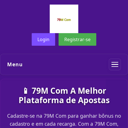
Login
Registrar-se
Menu
📱 79M Com A Melhor
Plataforma de Apostas
Cadastre-se na 79M Com para ganhar bônus no
cadastro e em cada recarga. Com a 79M Com,