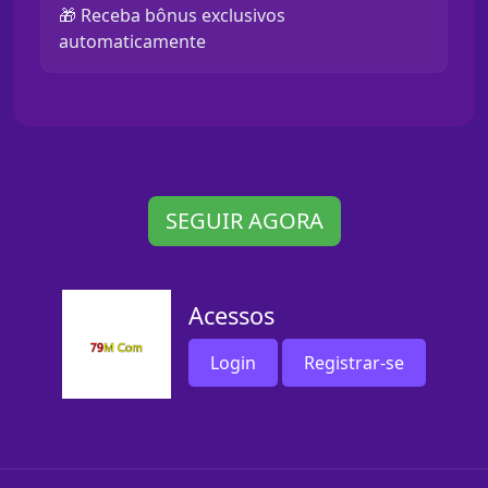
🎁 Receba bônus exclusivos
automaticamente
SEGUIR AGORA
Acessos
Login
Registrar-se