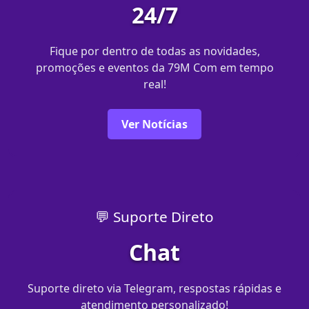
24/7
Fique por dentro de todas as novidades,
promoções e eventos da 79M Com em tempo
real!
Ver Notícias
💬 Suporte Direto
Chat
Suporte direto via Telegram, respostas rápidas e
atendimento personalizado!