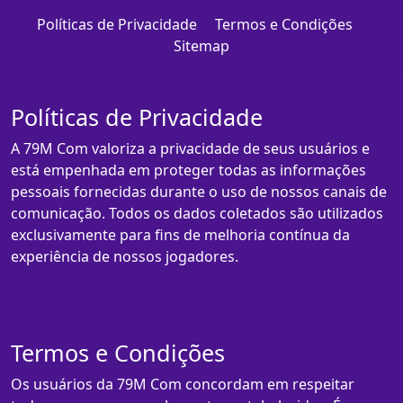
Políticas de Privacidade
Termos e Condições
Sitemap
Políticas de Privacidade
A 79M Com valoriza a privacidade de seus usuários e
está empenhada em proteger todas as informações
pessoais fornecidas durante o uso de nossos canais de
comunicação. Todos os dados coletados são utilizados
exclusivamente para fins de melhoria contínua da
experiência de nossos jogadores.
Termos e Condições
Os usuários da 79M Com concordam em respeitar