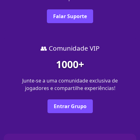
Falar Suporte
👥 Comunidade VIP
1000+
Junte-se a uma comunidade exclusiva de
jogadores e compartilhe experiências!
Entrar Grupo