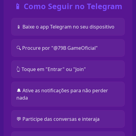
📱 Como Seguir no Telegram
📱 Baixe o app Telegram no seu dispositivo
🔍 Procure por "@79B GameOficial"
👆 Toque em "Entrar" ou "Join"
🔔 Ative as notificações para não perder
nada
💬 Participe das conversas e interaja