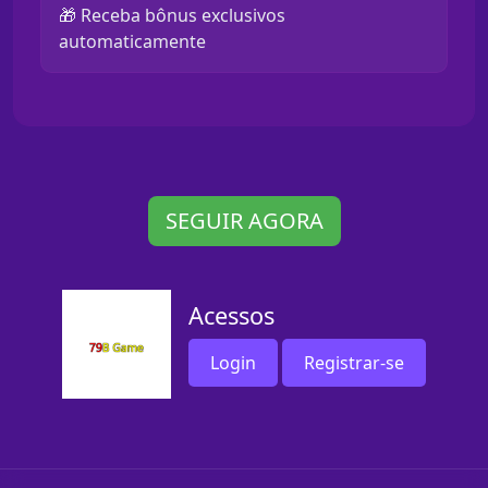
🎁 Receba bônus exclusivos
automaticamente
SEGUIR AGORA
Acessos
Login
Registrar-se