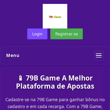
Login
Registrar-se
Menu
📱 79B Game A Melhor
Plataforma de Apostas
Cadastre-se na 79B Game para ganhar bônus no
cadastro e em cada recarga. Com a 79B Game,