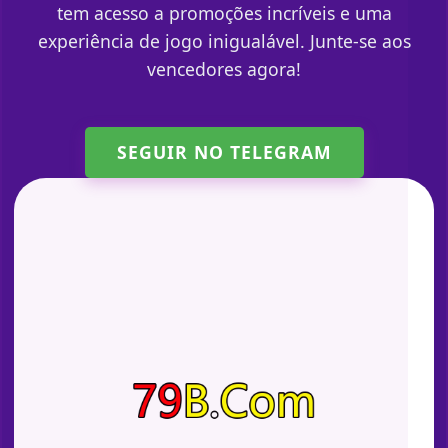
tem acesso a promoções incríveis e uma
experiência de jogo inigualável. Junte-se aos
vencedores agora!
SEGUIR NO TELEGRAM