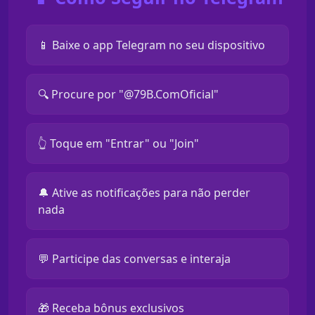
📱 Baixe o app Telegram no seu dispositivo
🔍 Procure por "@79B.ComOficial"
👆 Toque em "Entrar" ou "Join"
🔔 Ative as notificações para não perder
nada
💬 Participe das conversas e interaja
🎁 Receba bônus exclusivos