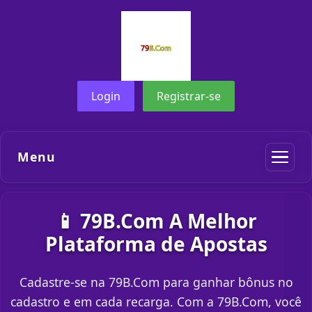
Login
Registrar-se
Menu
📱 79B.Com A Melhor
Plataforma de Apostas
Cadastre-se na 79B.Com para ganhar bônus no
cadastro e em cada recarga. Com a 79B.Com, você