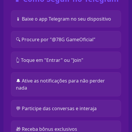
📱 Baixe o app Telegram no seu dispositivo
🔍 Procure por "@78G GameOficial"
👆 Toque em "Entrar" ou "Join"
🔔 Ative as notificações para não perder
nada
💬 Participe das conversas e interaja
🎁 Receba bônus exclusivos