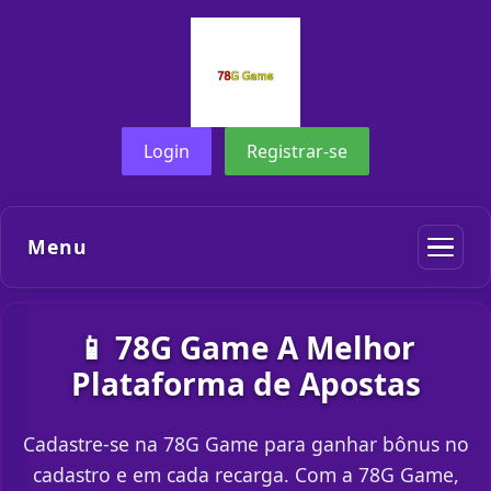
Login
Registrar-se
Menu
📱 78G Game A Melhor
Plataforma de Apostas
Cadastre-se na 78G Game para ganhar bônus no
cadastro e em cada recarga. Com a 78G Game,