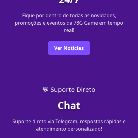
Fique por dentro de todas as novidades,
promoções e eventos da 78G Game em tempo
real!
Ver Notícias
💬 Suporte Direto
Chat
Suporte direto via Telegram, respostas rápidas e
atendimento personalizado!