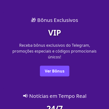
🎁 Bônus Exclusivos
VIP
Receba bônus exclusivos do Telegram,
promoções especiais e códigos promocionais
únicos!
Ver Bônus
📢 Notícias em Tempo Real
24/7