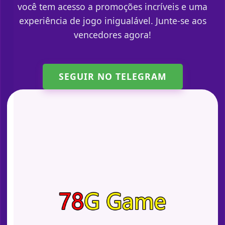
você tem acesso a promoções incríveis e uma
experiência de jogo inigualável. Junte-se aos
vencedores agora!
SEGUIR NO TELEGRAM