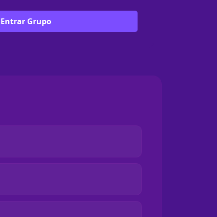
Entrar Grupo