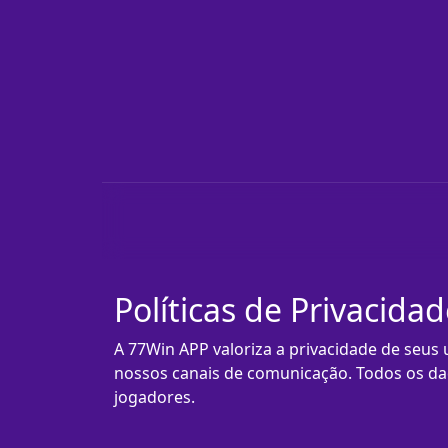
Políticas de Privacida
A 77Win APP valoriza a privacidade de seus
nossos canais de comunicação. Todos os dad
jogadores.