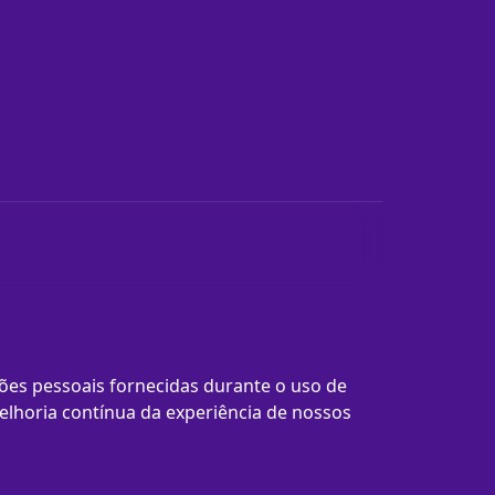
ões pessoais fornecidas durante o uso de
elhoria contínua da experiência de nossos