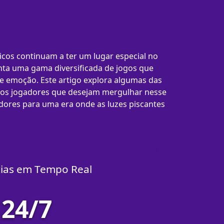
m
icos continuam a ter um lugar especial no
enta uma gama diversificada de jogos que
 e emoção. Este artigo explora algumas das
ra os jogadores que desejam mergulhar nesse
dores para uma era onde as luzes piscantes
cias em Tempo Real
24/7