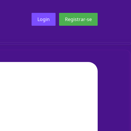
Login
Registrar-se