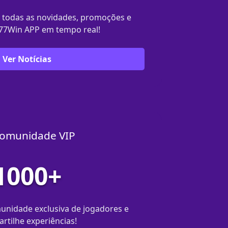
e todas as novidades, promoções e
77Win APP em tempo real!
Ver Notícias
Comunidade VIP
1000+
unidade exclusiva de jogadores e
rtilhe experiências!