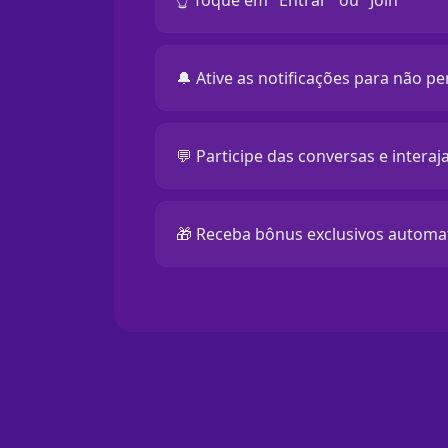
👆 Toque em "Entrar" ou "Join"
🔔 Ative as notificações para não p
💬 Participe das conversas e interaj
🎁 Receba bônus exclusivos autom