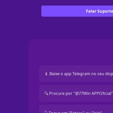
Falar Suport
📱 Baixe o app Telegram no seu disp
🔍 Procure por "@77Win APPOficial"