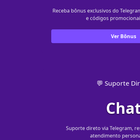
Receba bônus exclusivos do Telegra
e códigos promocionai
Ver Bônus
💬 Suporte Di
Cha
Suporte direto via Telegram, r
atendimento persona