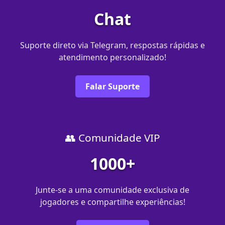
Chat
Suporte direto via Telegram, respostas rápidas e
atendimento personalizado!
Falar Suporte
👥 Comunidade VIP
1000+
Junte-se a uma comunidade exclusiva de
jogadores e compartilhe experiências!