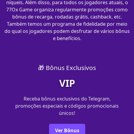
níqueis. Além disso, para todos os jogadores atuais, o
77Ox Game organiza regularmente promoções como
bônus de recarga, rodadas grátis, cashback, etc.
Também temos um programa de fidelidade por meio
do qual os jogadores podem desfrutar de vários bônus
e benefícios.
🎁 Bônus Exclusivos
VIP
Receba bônus exclusivos do Telegram,
promoções especiais e códigos promocionais
únicos!
Ver Bônus