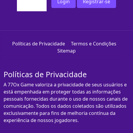
Login
Registrar-se
Políticas de Privacidade
Termos e Condições
Sitemap
Políticas de Privacidade
A 77Ox Game valoriza a privacidade de seus usuários e
está empenhada em proteger todas as informações
pessoais fornecidas durante o uso de nossos canais de
comunicação. Todos os dados coletados são utilizados
exclusivamente para fins de melhoria contínua da
experiência de nossos jogadores.