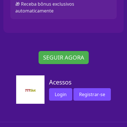
🎁 Receba bônus exclusivos
automaticamente
SEGUIR AGORA
Acessos
Login
Registrar-se