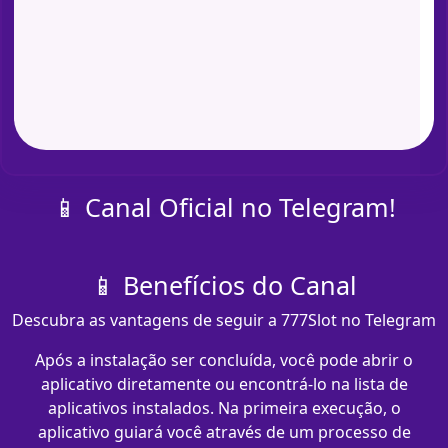
📱 Canal Oficial no Telegram!
📱 Benefícios do Canal
Descubra as vantagens de seguir a 777Slot no Telegram
Após a instalação ser concluída, você pode abrir o
aplicativo diretamente ou encontrá-lo na lista de
aplicativos instalados. Na primeira execução, o
aplicativo guiará você através de um processo de