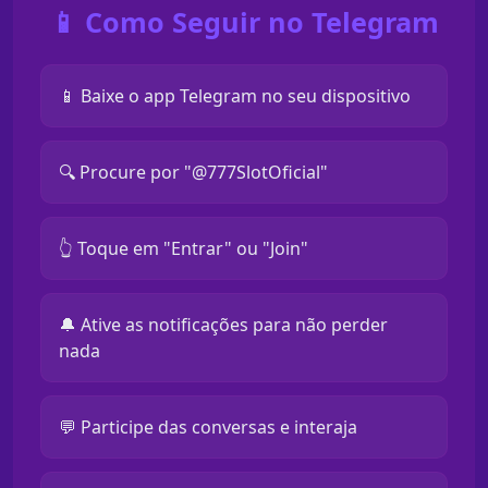
📱 Como Seguir no Telegram
📱 Baixe o app Telegram no seu dispositivo
🔍 Procure por "@777SlotOficial"
👆 Toque em "Entrar" ou "Join"
🔔 Ative as notificações para não perder
nada
💬 Participe das conversas e interaja