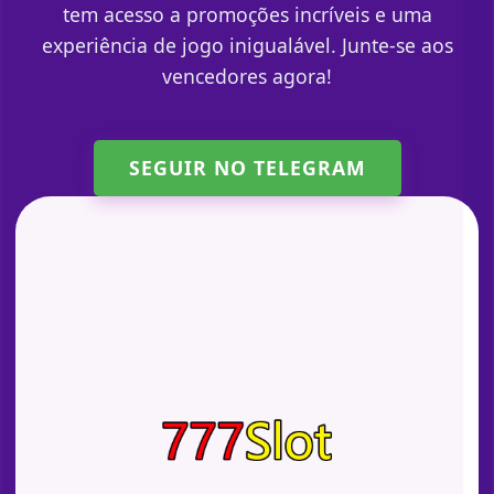
tem acesso a promoções incríveis e uma
experiência de jogo inigualável. Junte-se aos
vencedores agora!
SEGUIR NO TELEGRAM