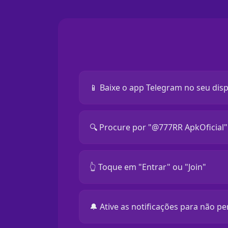
📱 Baixe o app Telegram no seu disp
🔍 Procure por "@777RR ApkOficial"
👆 Toque em "Entrar" ou "Join"
🔔 Ative as notificações para não p