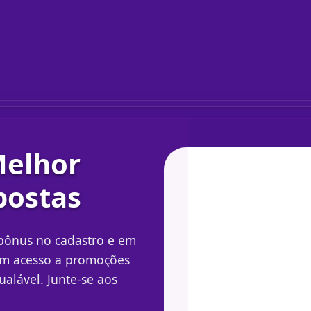
Melhor
postas
bônus no cadastro e em
em acesso a promoções
ualável. Junte-se aos