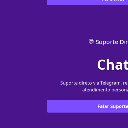
💬 Suporte Di
Cha
Suporte direto via Telegram, r
atendimento persona
Falar Suport