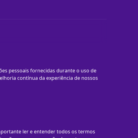
ões pessoais fornecidas durante o uso de
elhoria contínua da experiência de nossos
portante ler e entender todos os termos