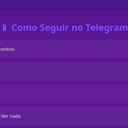
📱 Como Seguir no Telegram
ositivo
erder nada