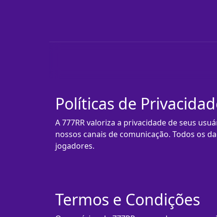
Políticas de Privacida
A 777RR valoriza a privacidade de seus usu
nossos canais de comunicação. Todos os dad
jogadores.
Termos e Condições