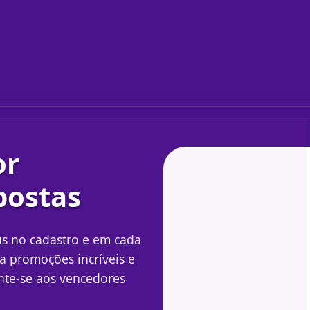
or
postas
s no cadastro e em cada
a promoções incríveis e
unte-se aos vencedores