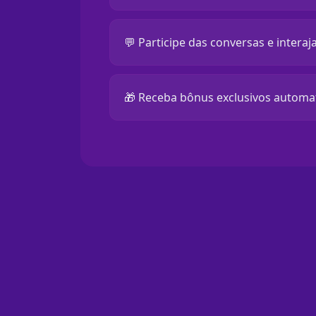
💬 Participe das conversas e interaj
🎁 Receba bônus exclusivos autom