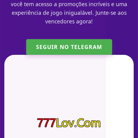
você tem acesso a promoções incríveis e uma
experiência de jogo inigualável. Junte-se aos
vencedores agora!
SEGUIR NO TELEGRAM