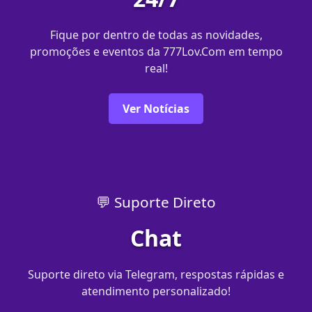
Fique por dentro de todas as novidades,
promoções e eventos da 777Lov.Com em tempo
real!
Ver Notícias
💬 Suporte Direto
Chat
Suporte direto via Telegram, respostas rápidas e
atendimento personalizado!