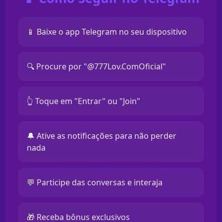
📱 Baixe o app Telegram no seu dispositivo
🔍 Procure por "@777Lov.ComOficial"
👆 Toque em "Entrar" ou "Join"
🔔 Ative as notificações para não perder
nada
💬 Participe das conversas e interaja
🎁 Receba bônus exclusivos