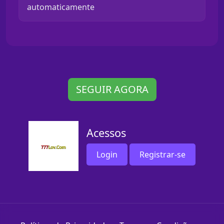
automaticamente
SEGUIR AGORA
Acessos
Login
Registrar-se