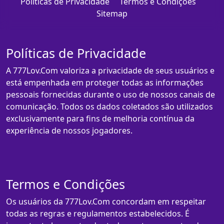
Políticas de Privacidade
Termos e Condições
Sitemap
Políticas de Privacidade
A 777Lov.Com valoriza a privacidade de seus usuários e
está empenhada em proteger todas as informações
pessoais fornecidas durante o uso de nossos canais de
comunicação. Todos os dados coletados são utilizados
exclusivamente para fins de melhoria contínua da
experiência de nossos jogadores.
Termos e Condições
Os usuários da 777Lov.Com concordam em respeitar
todas as regras e regulamentos estabelecidos. É