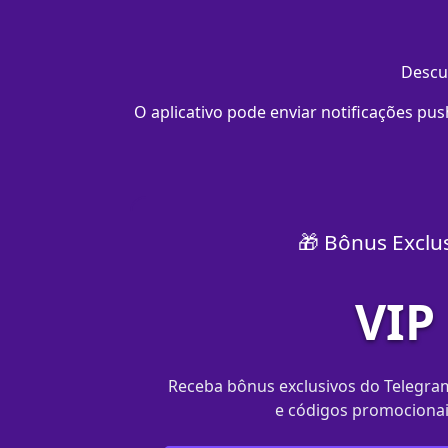
Descu
O aplicativo pode enviar notificações pu
🎁 Bônus Exclu
VIP
Receba bônus exclusivos do Telegra
e códigos promocionai