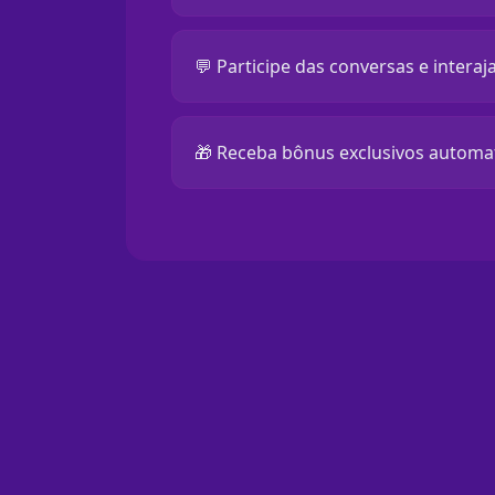
💬 Participe das conversas e interaj
🎁 Receba bônus exclusivos autom