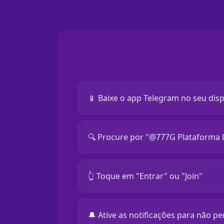
📱 Baixe o app Telegram no seu disp
🔍 Procure por "@777G Plataforma L
👆 Toque em "Entrar" ou "Join"
🔔 Ative as notificações para não p