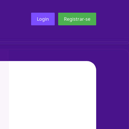
Login
Registrar-se