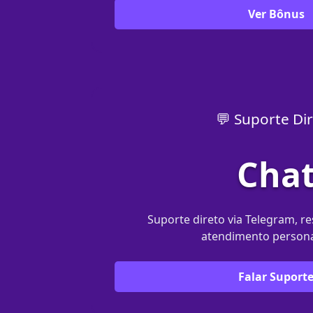
Ver Bônus
💬 Suporte Di
Cha
Suporte direto via Telegram, r
atendimento persona
Falar Suport