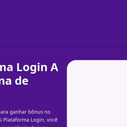
ma Login A
ma de
para ganhar bônus no
G Plataforma Login, você