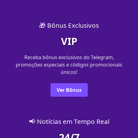
🎁 Bônus Exclusivos
VIP
Receba bônus exclusivos do Telegram,
promoções especiais e códigos promocionais
únicos!
Ver Bônus
📢 Notícias em Tempo Real
24/7