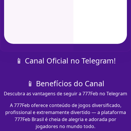
📱 Canal Oficial no Telegram!
📱 Benefícios do Canal
Descubra as vantagens de seguir a 777Feb no Telegram
A 777Feb oferece conteúdo de jogos diversificado,
profissional e extremamente divertido — a plataforma
777Feb Brasil é cheia de alegria e adorada por
jogadores no mundo todo.