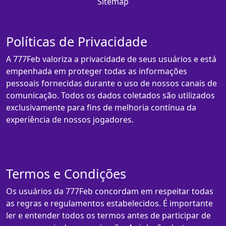
Sitemap
Políticas de Privacidade
A 777Feb valoriza a privacidade de seus usuários e está
empenhada em proteger todas as informações
pessoais fornecidas durante o uso de nossos canais de
comunicação. Todos os dados coletados são utilizados
exclusivamente para fins de melhoria contínua da
experiência de nossos jogadores.
Termos e Condições
Os usuários da 777Feb concordam em respeitar todas
as regras e regulamentos estabelecidos. É importante
ler e entender todos os termos antes de participar de