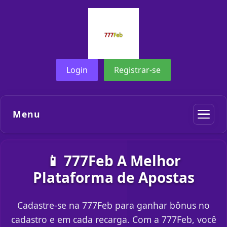
Login
Registrar-se
Menu
📱 777Feb A Melhor
Plataforma de Apostas
Cadastre-se na 777Feb para ganhar bônus no
cadastro e em cada recarga. Com a 777Feb, você