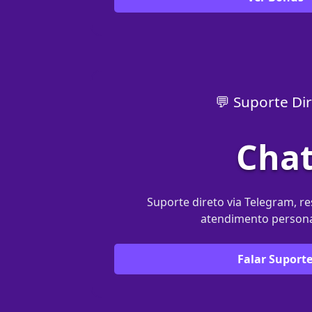
💬 Suporte Di
Cha
Suporte direto via Telegram, r
atendimento persona
Falar Suport