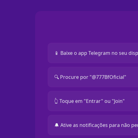
📱 Baixe o app Telegram no seu disp
🔍 Procure por "@777BfOficial"
👆 Toque em "Entrar" ou "Join"
🔔 Ative as notificações para não p