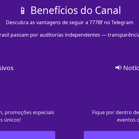
📱 Benefícios do Canal
Descubra as vantagens de seguir a 777Bf no Telegram
rasil passam por auditorias independentes — transparênci
sivos
📢 Notí
m, promoções especiais
Fique por dentro d
s únicos!
eventos 