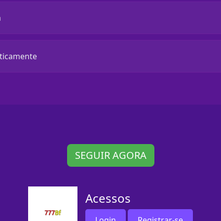
a
aticamente
SEGUIR AGORA
Acessos
Login
Registrar-se