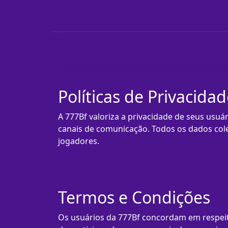
Políticas de Privacida
A 777Bf valoriza a privacidade de seus usu
canais de comunicação. Todos os dados cole
jogadores.
Termos e Condições
Os usuários da 777Bf concordam em respeita