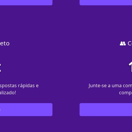
reto
👥 
t
espostas rápidas e
Junte-se a uma com
lizado!
compa
e