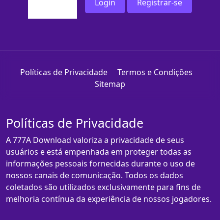
Login
Registrar-se
Políticas de Privacidade
Termos e Condições
Sitemap
Políticas de Privacidade
A 777A Download valoriza a privacidade de seus
usuários e está empenhada em proteger todas as
informações pessoais fornecidas durante o uso de
nossos canais de comunicação. Todos os dados
coletados são utilizados exclusivamente para fins de
melhoria contínua da experiência de nossos jogadores.