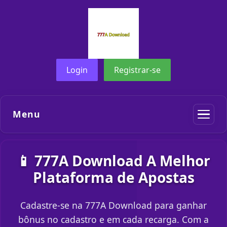
Login
Registrar-se
Menu
📱 777A Download A Melhor
Plataforma de Apostas
Cadastre-se na 777A Download para ganhar
bônus no cadastro e em cada recarga. Com a