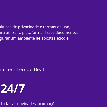
olíticas de privacidade e termos de uso,
ra utilizar a plataforma. Esses documentos
egurar um ambiente de apostas ético e
cias em Tempo Real
24/7
e todas as novidades, promoções e