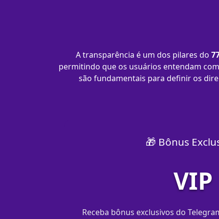
A transparência é um dos pilares do
7
permitindo que os usuários entendam como 
são fundamentais para definir os dir
🎁 Bônus Exclu
VIP
Receba bônus exclusivos do Telegra