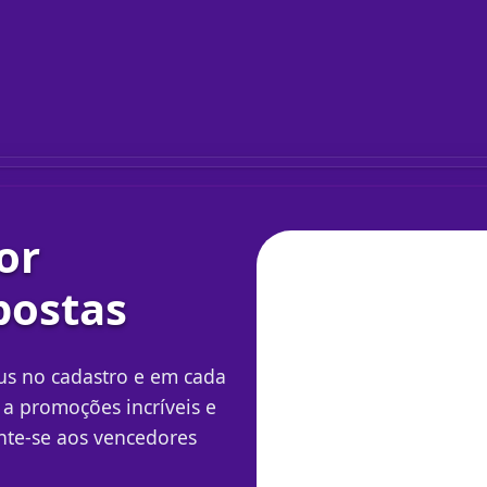
or
postas
us no cadastro e em cada
a promoções incríveis e
unte-se aos vencedores