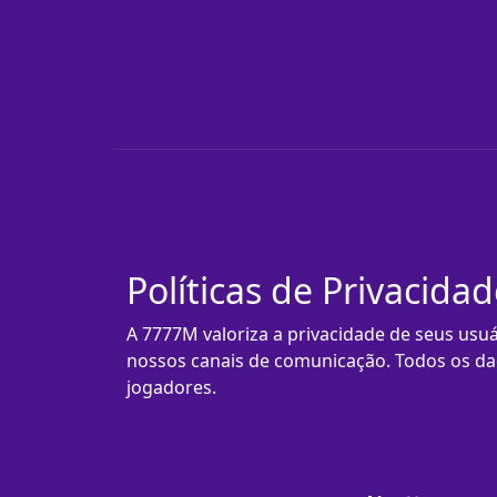
Políticas de Privacida
A 7777M valoriza a privacidade de seus us
nossos canais de comunicação. Todos os dad
jogadores.