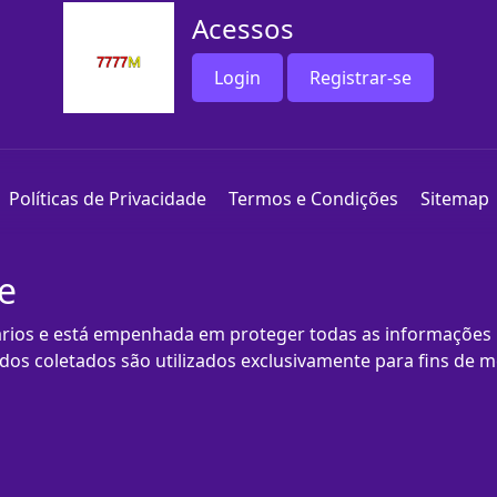
Acessos
Login
Registrar-se
Políticas de Privacidade
Termos e Condições
Sitemap
de
uários e está empenhada em proteger todas as informações 
os coletados são utilizados exclusivamente para fins de m