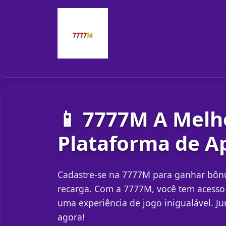
📱 7777M A Melh
Plataforma de A
Cadastre-se na 7777M para ganhar bôn
recarga. Com a 7777M, você tem acesso 
uma experiência de jogo inigualável. J
agora!