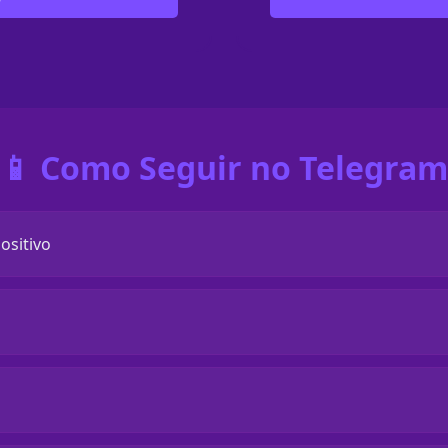
📱 Como Seguir no Telegram
ositivo