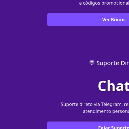
e códigos promocionai
Ver Bônus
💬 Suporte Di
Cha
Suporte direto via Telegram, r
atendimento persona
Falar Suport