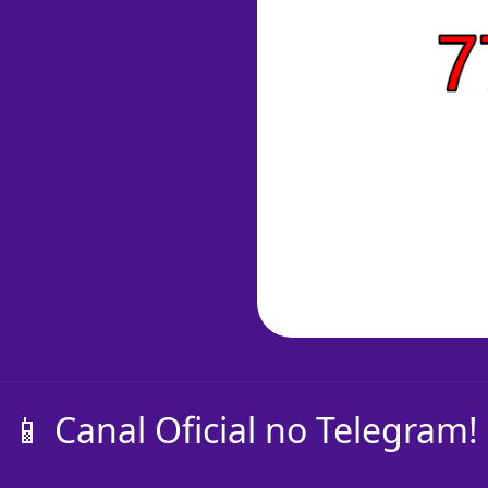
📱 Canal Oficial no Telegram!