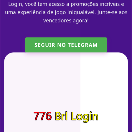
Login, você tem acesso a promoções incríveis e
uma experiência de jogo inigualável. Junte-se aos
vencedores agora!
SEGUIR NO TELEGRAM