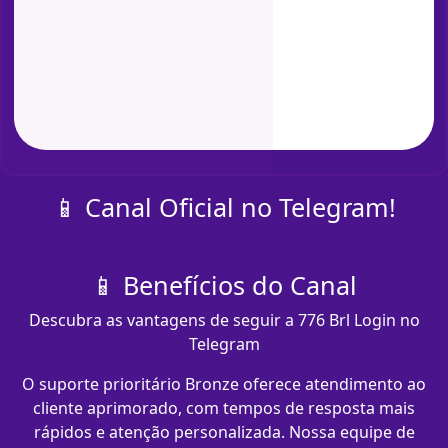
📱 Canal Oficial no Telegram!
📱 Benefícios do Canal
Descubra as vantagens de seguir a 776 Brl Login no
Telegram
O suporte prioritário Bronze oferece atendimento ao
cliente aprimorado, com tempos de resposta mais
rápidos e atenção personalizada. Nossa equipe de