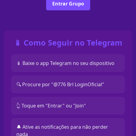
Entrar Grupo
📱 Como Seguir no Telegram
📱 Baixe o app Telegram no seu dispositivo
🔍 Procure por "@776 Brl LoginOficial"
👆 Toque em "Entrar" ou "Join"
🔔 Ative as notificações para não perder
nada