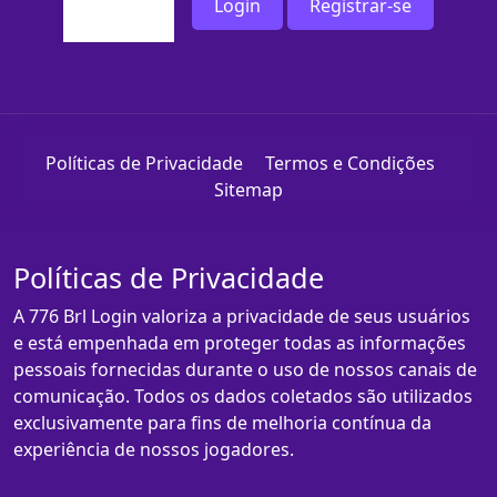
Login
Registrar-se
Políticas de Privacidade
Termos e Condições
Sitemap
Políticas de Privacidade
A 776 Brl Login valoriza a privacidade de seus usuários
e está empenhada em proteger todas as informações
pessoais fornecidas durante o uso de nossos canais de
comunicação. Todos os dados coletados são utilizados
exclusivamente para fins de melhoria contínua da
experiência de nossos jogadores.