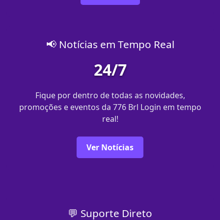
📢 Notícias em Tempo Real
24/7
Fique por dentro de todas as novidades,
promoções e eventos da 776 Brl Login em tempo
real!
Ver Notícias
💬 Suporte Direto