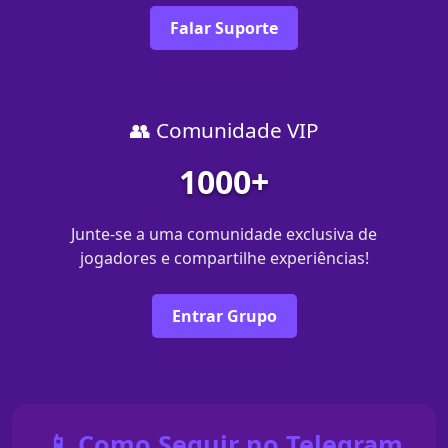
Falar Suporte
👥 Comunidade VIP
1000+
Junte-se a uma comunidade exclusiva de
jogadores e compartilhe experiências!
Entrar Grupo
📱 Como Seguir no Telegram