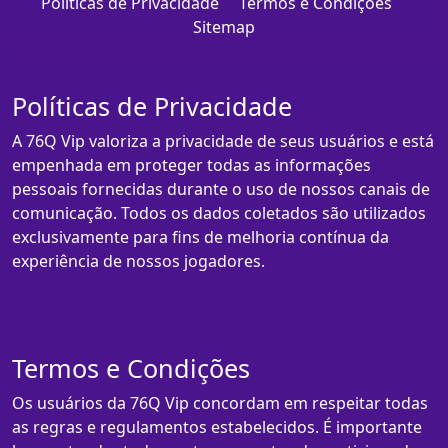
Políticas de Privacidade
Termos e Condições
Sitemap
Políticas de Privacidade
A 76Q Vip valoriza a privacidade de seus usuários e está
empenhada em proteger todas as informações
pessoais fornecidas durante o uso de nossos canais de
comunicação. Todos os dados coletados são utilizados
exclusivamente para fins de melhoria contínua da
experiência de nossos jogadores.
Termos e Condições
Os usuários da 76Q Vip concordam em respeitar todas
as regras e regulamentos estabelecidos. É importante