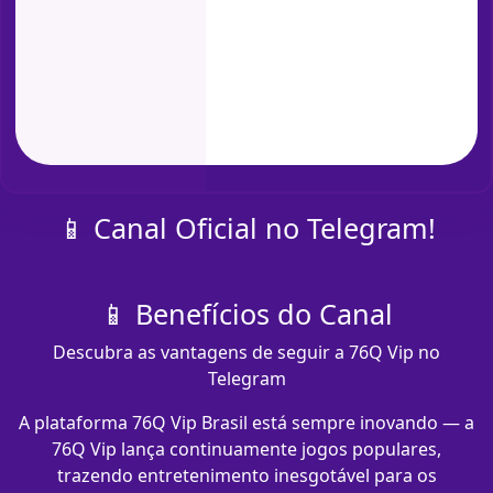
📱 Canal Oficial no Telegram!
📱 Benefícios do Canal
Descubra as vantagens de seguir a 76Q Vip no
Telegram
A plataforma 76Q Vip Brasil está sempre inovando — a
76Q Vip lança continuamente jogos populares,
trazendo entretenimento inesgotável para os