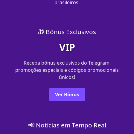
brasileiros.
🎁 Bônus Exclusivos
VIP
Receba bônus exclusivos do Telegram,
promoções especiais e códigos promocionais
únicos!
Ver Bônus
📢 Notícias em Tempo Real