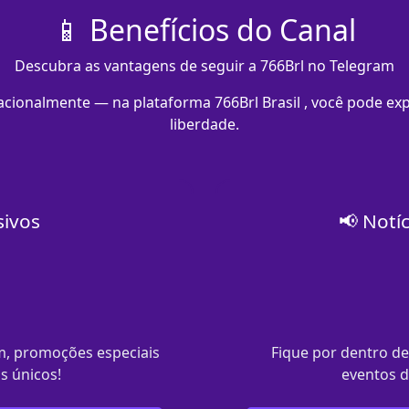
📱 Benefícios do Canal
Descubra as vantagens de seguir a 766Brl no Telegram
acionalmente — na plataforma 766Brl Brasil , você pode exp
liberdade.
sivos
📢 Notí
m, promoções especiais
Fique por dentro d
s únicos!
eventos d