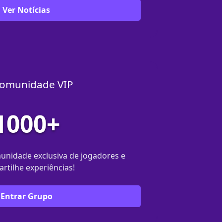
Ver Notícias
Comunidade VIP
1000+
unidade exclusiva de jogadores e
rtilhe experiências!
Entrar Grupo