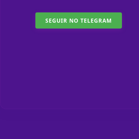
SEGUIR NO TELEGRAM