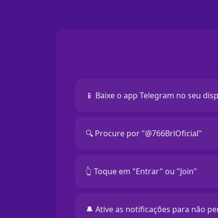
📱 Baixe o app Telegram no seu disp
🔍 Procure por "@766BrlOficial"
👆 Toque em "Entrar" ou "Join"
🔔 Ative as notificações para não p