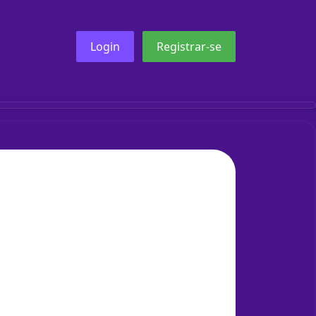
Login
Registrar-se