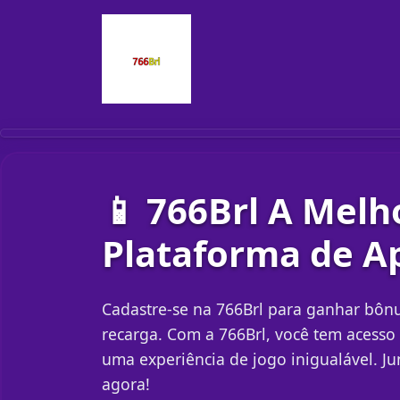
📱 766Brl A Melh
Plataforma de A
Cadastre-se na 766Brl para ganhar bôn
recarga. Com a 766Brl, você tem acesso 
uma experiência de jogo inigualável. J
agora!