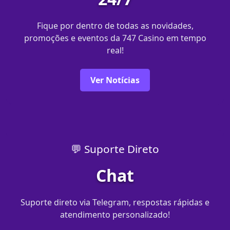
Fique por dentro de todas as novidades,
promoções e eventos da 747 Casino em tempo
real!
Ver Notícias
💬 Suporte Direto
Chat
Suporte direto via Telegram, respostas rápidas e
atendimento personalizado!