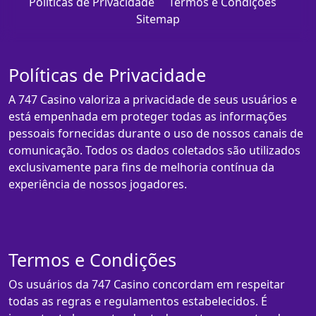
Políticas de Privacidade
Termos e Condições
Sitemap
Políticas de Privacidade
A 747 Casino valoriza a privacidade de seus usuários e
está empenhada em proteger todas as informações
pessoais fornecidas durante o uso de nossos canais de
comunicação. Todos os dados coletados são utilizados
exclusivamente para fins de melhoria contínua da
experiência de nossos jogadores.
Termos e Condições
Os usuários da 747 Casino concordam em respeitar
todas as regras e regulamentos estabelecidos. É