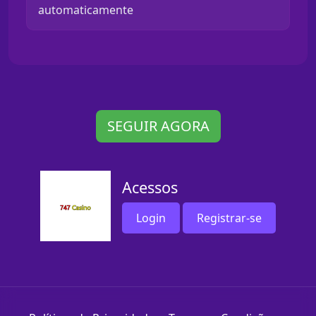
automaticamente
SEGUIR AGORA
Acessos
Login
Registrar-se