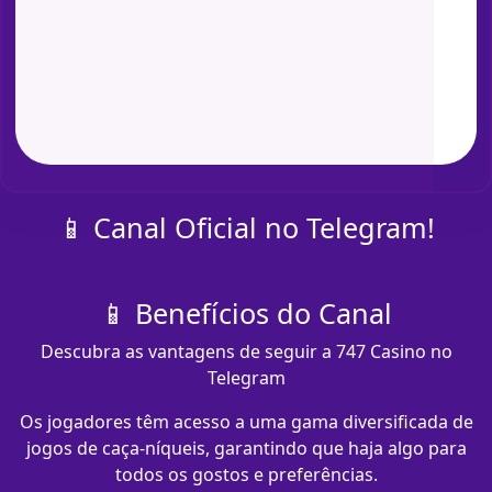
📱 Canal Oficial no Telegram!
📱 Benefícios do Canal
Descubra as vantagens de seguir a 747 Casino no
Telegram
Os jogadores têm acesso a uma gama diversificada de
jogos de caça-níqueis, garantindo que haja algo para
todos os gostos e preferências.