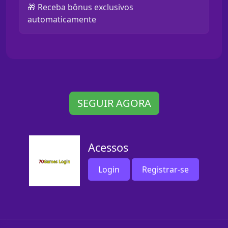
🎁 Receba bônus exclusivos
automaticamente
SEGUIR AGORA
Acessos
Login
Registrar-se