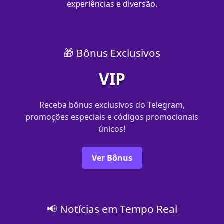
experiências e diversão.
🎁 Bônus Exclusivos
VIP
Receba bônus exclusivos do Telegram,
promoções especiais e códigos promocionais
únicos!
Ver Bônus
📢 Notícias em Tempo Real