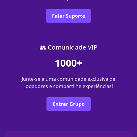
Falar Suporte
👥 Comunidade VIP
1000+
Junte-se a uma comunidade exclusiva de
jogadores e compartilhe experiências!
Entrar Grupo