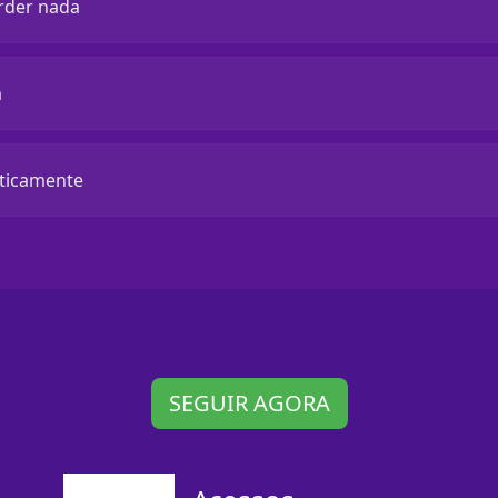
erder nada
a
aticamente
SEGUIR AGORA