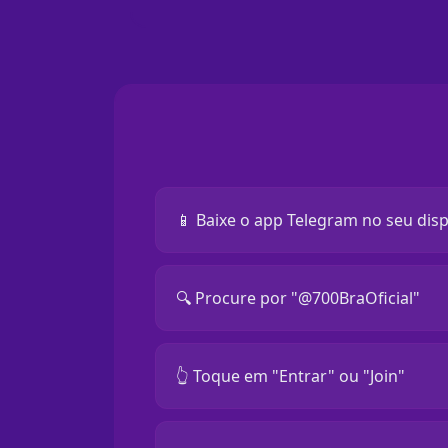
📱 Baixe o app Telegram no seu disp
🔍 Procure por "@700BraOficial"
👆 Toque em "Entrar" ou "Join"