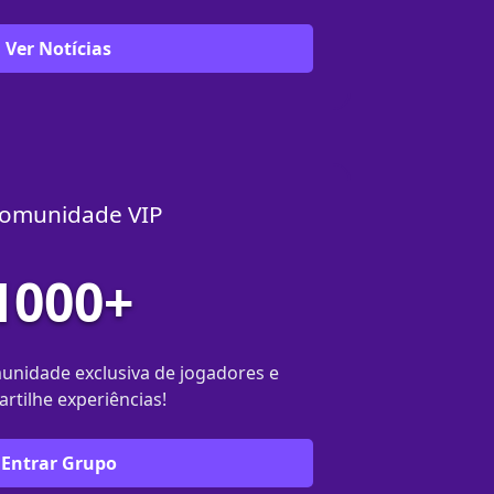
Ver Notícias
Comunidade VIP
1000+
unidade exclusiva de jogadores e
rtilhe experiências!
Entrar Grupo