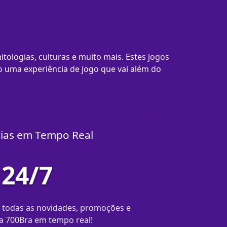
tologias, culturas e muito mais. Estes jogos
 uma experiência de jogo que vai além do
cias em Tempo Real
24/7
e todas as novidades, promoções e
a 700Bra em tempo real!