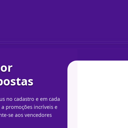
hor
postas
us no cadastro e em cada
 a promoções incríveis e
unte-se aos vencedores