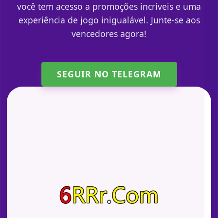
você tem acesso a promoções incríveis e uma
experiência de jogo inigualável. Junte-se aos
vencedores agora!
SEGUIR NO TELEGRAM