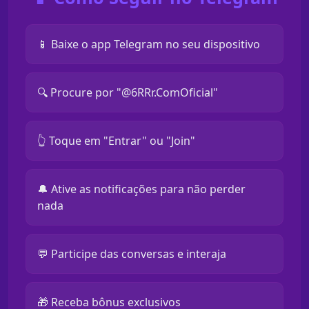
📱 Baixe o app Telegram no seu dispositivo
🔍 Procure por "@6RRr.ComOficial"
👆 Toque em "Entrar" ou "Join"
🔔 Ative as notificações para não perder
nada
💬 Participe das conversas e interaja
🎁 Receba bônus exclusivos