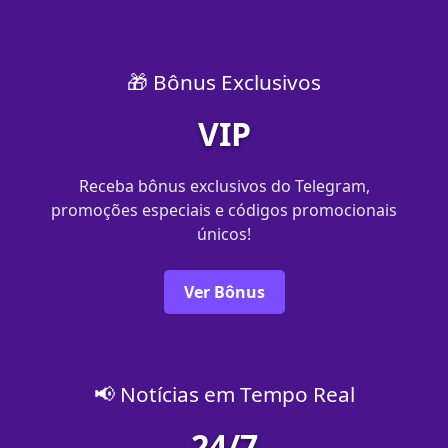
🎁 Bônus Exclusivos
VIP
Receba bônus exclusivos do Telegram,
promoções especiais e códigos promocionais
únicos!
Ver Bônus
📢 Notícias em Tempo Real
24/7