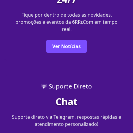
Fique por dentro de todas as novidades,
promoções e eventos da 6RRr.Com em tempo
real!
Ver Notícias
💬 Suporte Direto
Chat
Suporte direto via Telegram, respostas rápidas e
atendimento personalizado!