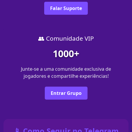
Falar Suporte
👥 Comunidade VIP
1000+
Junte-se a uma comunidade exclusiva de
jogadores e compartilhe experiências!
Entrar Grupo
📱 Como Seguir no Telegram