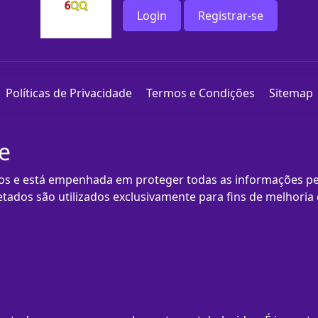
Login
Registrar-se
Políticas de Privacidade
Termos e Condições
Sitemap
de
rios e está empenhada em proteger todas as informações pe
tados são utilizados exclusivamente para fins de melhoria