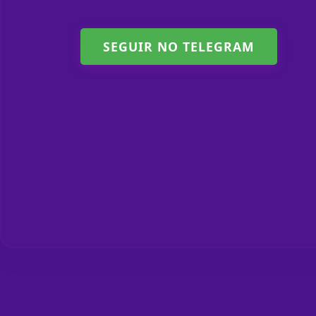
SEGUIR NO TELEGRAM