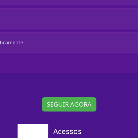
a
aticamente
SEGUIR AGORA
Acessos