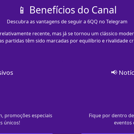
📱 Benefícios do Canal
Descubra as vantagens de seguir a 6QQ no Telegram
 é relativamente recente, mas já se tornou um clássico mo
 as partidas têm sido marcadas por equilíbrio e rivalidade c
sivos
📢 Notí
m, promoções especiais
Fique por dentro d
s únicos!
eventos 