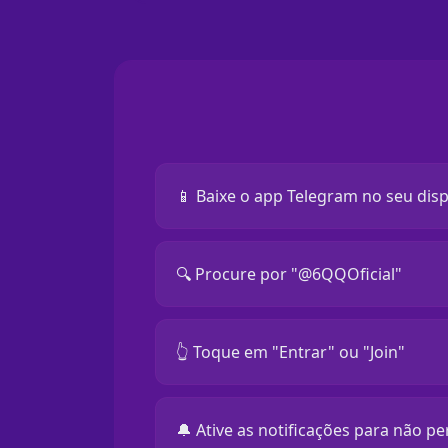
📱 Baixe o app Telegram no seu disp
🔍 Procure por "@6QQOficial"
👆 Toque em "Entrar" ou "Join"
🔔 Ative as notificações para não p