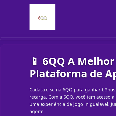
📱 6QQ A Melhor
Plataforma de A
Cadastre-se na 6QQ para ganhar bônus
recarga. Com a 6QQ, você tem acesso a 
uma experiência de jogo inigualável. J
agora!