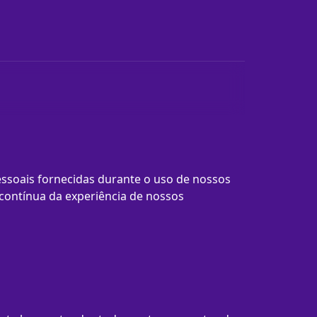
ssoais fornecidas durante o uso de nossos
 contínua da experiência de nossos