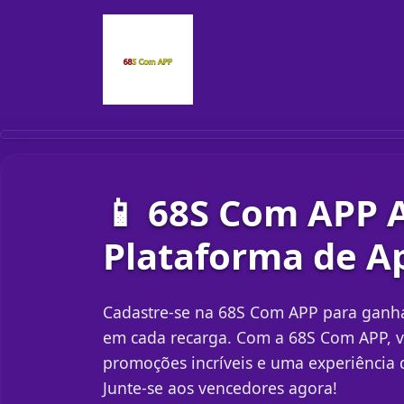
📱 68S Com APP 
Plataforma de A
Cadastre-se na 68S Com APP para ganha
em cada recarga. Com a 68S Com APP, v
promoções incríveis e uma experiência d
Junte-se aos vencedores agora!