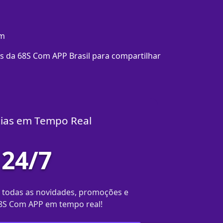
am
 da 68S Com APP Brasil para compartilhar
cias em Tempo Real
24/7
e todas as novidades, promoções e
8S Com APP em tempo real!