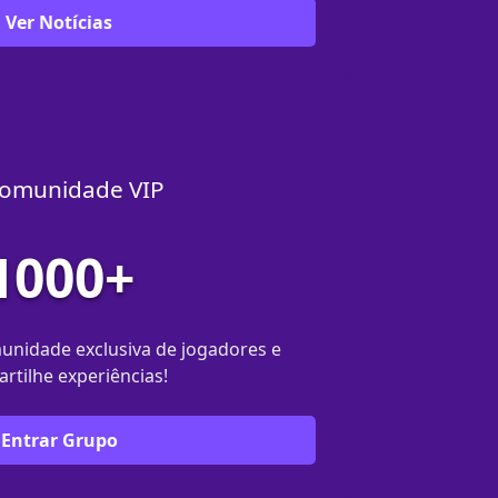
Ver Notícias
Comunidade VIP
1000+
unidade exclusiva de jogadores e
rtilhe experiências!
Entrar Grupo