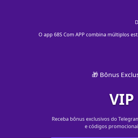
D
O app 68S Com APP combina múltiplos est
🎁 Bônus Exclu
VIP
Receba bônus exclusivos do Telegra
e códigos promocionai