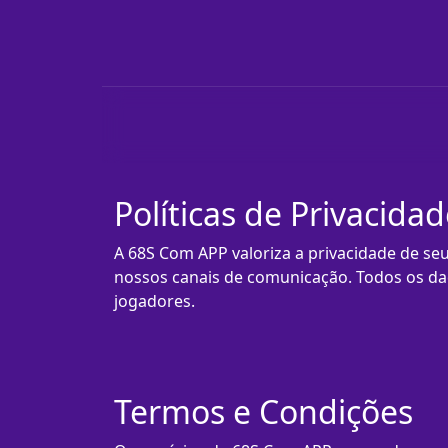
Políticas de Privacida
A 68S Com APP valoriza a privacidade de s
nossos canais de comunicação. Todos os dad
jogadores.
Termos e Condições