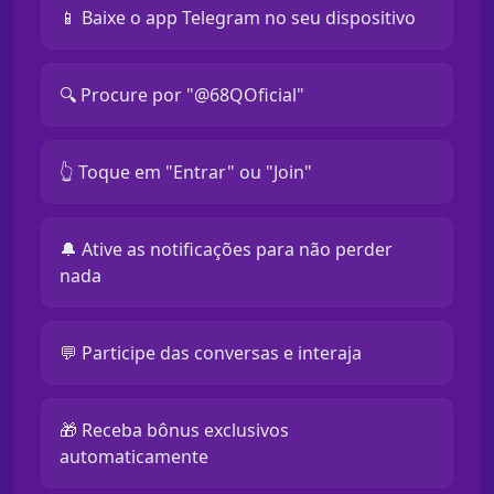
📱 Baixe o app Telegram no seu dispositivo
🔍 Procure por "@68QOficial"
👆 Toque em "Entrar" ou "Join"
🔔 Ative as notificações para não perder
nada
💬 Participe das conversas e interaja
🎁 Receba bônus exclusivos
automaticamente