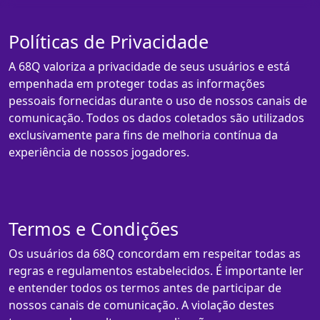
Políticas de Privacidade
A 68Q valoriza a privacidade de seus usuários e está
empenhada em proteger todas as informações
pessoais fornecidas durante o uso de nossos canais de
comunicação. Todos os dados coletados são utilizados
exclusivamente para fins de melhoria contínua da
experiência de nossos jogadores.
Termos e Condições
Os usuários da 68Q concordam em respeitar todas as
regras e regulamentos estabelecidos. É importante ler
e entender todos os termos antes de participar de
nossos canais de comunicação. A violação destes