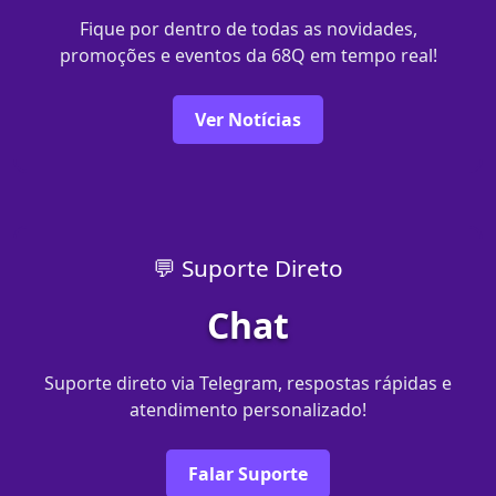
Fique por dentro de todas as novidades,
promoções e eventos da 68Q em tempo real!
Ver Notícias
💬 Suporte Direto
Chat
Suporte direto via Telegram, respostas rápidas e
atendimento personalizado!
Falar Suporte