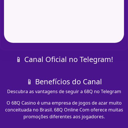
📱 Canal Oficial no Telegram!
📱 Benefícios do Canal
Descubra as vantagens de seguir a 68Q no Telegram
O 68Q Casino é uma empresa de jogos de azar muito
conceituada no Brasil. 68Q Online Com oferece muitas
promoções diferentes aos jogadores.