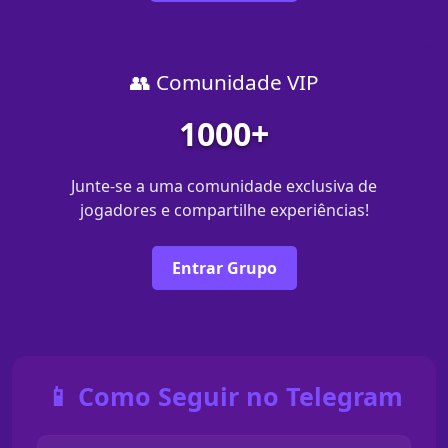
👥 Comunidade VIP
1000+
Junte-se a uma comunidade exclusiva de
jogadores e compartilhe experiências!
Entrar Grupo
📱 Como Seguir no Telegram