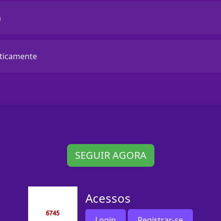
a
aticamente
SEGUIR AGORA
Acessos
Login
Registrar-se