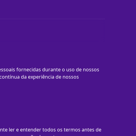
essoais fornecidas durante o uso de nossos
 contínua da experiência de nossos
nte ler e entender todos os termos antes de