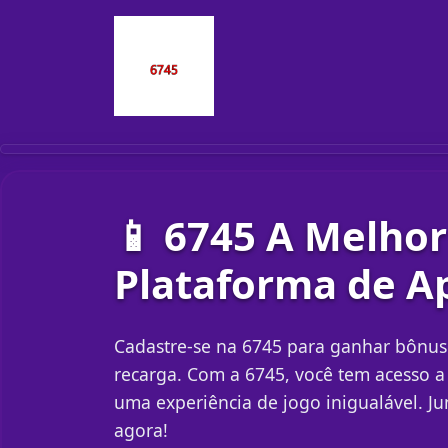
📱 6745 A Melhor
Plataforma de A
Cadastre-se na 6745 para ganhar bônus
recarga. Com a 6745, você tem acesso a
uma experiência de jogo inigualável. J
agora!