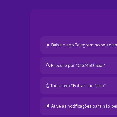
📱 Baixe o app Telegram no seu disp
🔍 Procure por "@6745Oficial"
👆 Toque em "Entrar" ou "Join"
🔔 Ative as notificações para não p