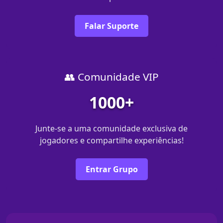
Falar Suporte
👥 Comunidade VIP
1000+
Junte-se a uma comunidade exclusiva de
jogadores e compartilhe experiências!
Entrar Grupo