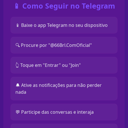
📱 Como Seguir no Telegram
📱 Baixe o app Telegram no seu dispositivo
🔍 Procure por "@66Brl.ComOficial"
👆 Toque em "Entrar" ou "Join"
🔔 Ative as notificações para não perder
nada
💬 Participe das conversas e interaja