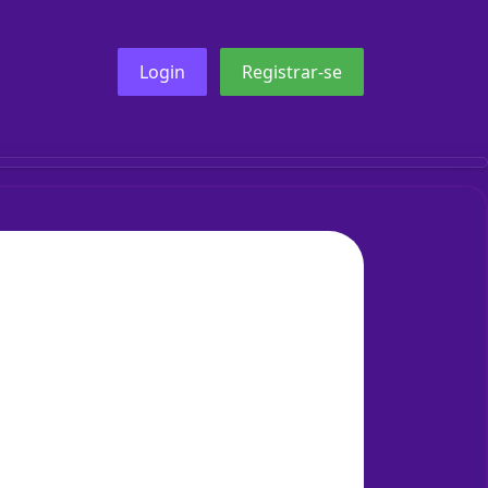
Login
Registrar-se