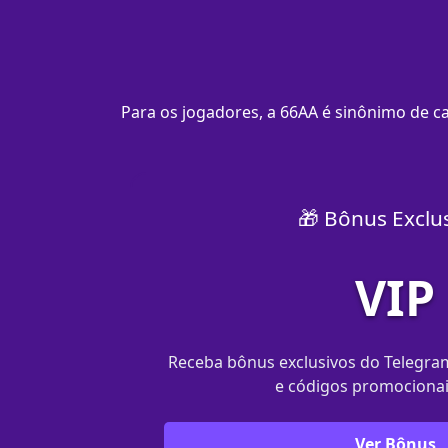
Para os jogadores, a 66AA é sinônimo de ca
🎁 Bônus Exclu
VIP
Receba bônus exclusivos do Telegra
e códigos promocionai
Ver Bônus