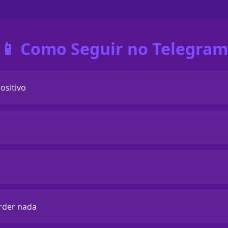
📱 Como Seguir no Telegram
ositivo
erder nada