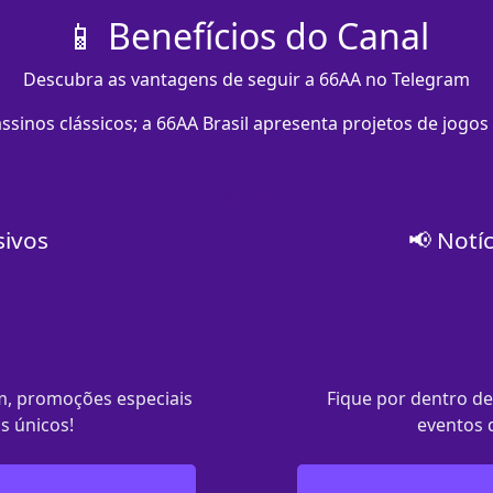
📱 Benefícios do Canal
Descubra as vantagens de seguir a 66AA no Telegram
ssinos clássicos; a 66AA Brasil apresenta projetos de jogos
sivos
📢 Notí
m, promoções especiais
Fique por dentro d
s únicos!
eventos 