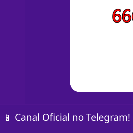
📱 Canal Oficial no Telegram!