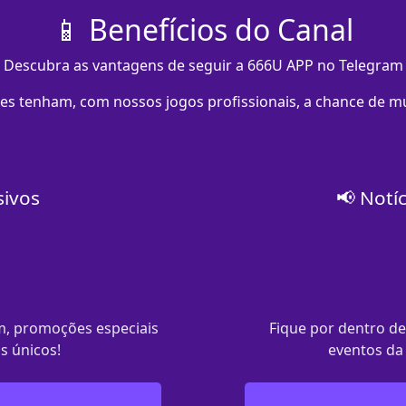
📱 Benefícios do Canal
Descubra as vantagens de seguir a 666U APP no Telegram
s tenham, com nossos jogos profissionais, a chance de mu
sivos
📢 Notí
m, promoções especiais
Fique por dentro d
s únicos!
eventos da