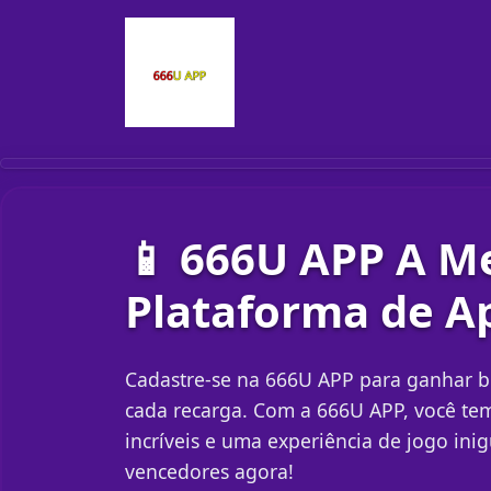
📱 666U APP A M
Plataforma de A
Cadastre-se na 666U APP para ganhar b
cada recarga. Com a 666U APP, você te
incríveis e uma experiência de jogo inig
vencedores agora!