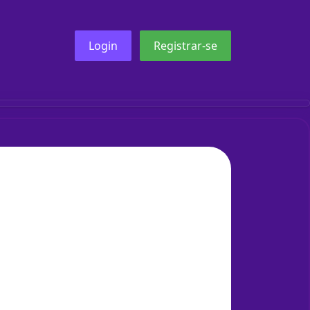
Login
Registrar-se