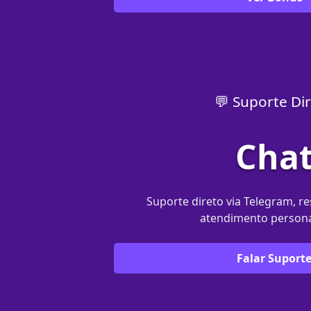
💬 Suporte Di
Cha
Suporte direto via Telegram, r
atendimento persona
Falar Suport