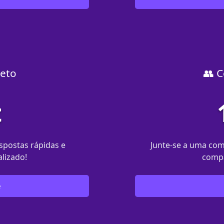
reto
👥 
t
espostas rápidas e
Junte-se a uma com
lizado!
compa
e