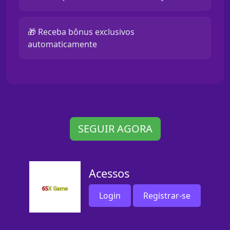
🎁 Receba bônus exclusivos
automaticamente
SEGUIR AGORA
Acessos
Login
Registrar-se