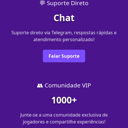
💬 Suporte Direto
Chat
Suporte direto via Telegram, respostas rápidas e
atendimento personalizado!
Falar Suporte
👥 Comunidade VIP
1000+
Junte-se a uma comunidade exclusiva de
jogadores e compartilhe experiências!