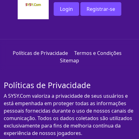
Login
Registrar-se
Políticas de Privacidade
Termos e Condições
Sitemap
Políticas de Privacidade
A 5Y5Y.Com valoriza a privacidade de seus usuários e
está empenhada em proteger todas as informações
pessoais fornecidas durante o uso de nossos canais de
comunicação. Todos os dados coletados são utilizados
exclusivamente para fins de melhoria contínua da
experiência de nossos jogadores.