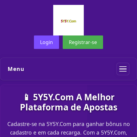
Login
Registrar-se
Menu
📱 5Y5Y.Com A Melhor
Plataforma de Apostas
Cadastre-se na 5Y5Y.Com para ganhar bônus no
cadastro e em cada recarga. Com a 5Y5Y.Com,