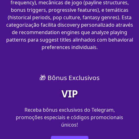
frequency), mecânicas de jogo (payline structures,
bonus triggers, progressive features), e temáticas
(historical periods, pop culture, fantasy genres). Esta
categorização facilita discovery personalizado através
de recommendation engines que analyze playing
patterns para suggest titles alinhados com behavioral
preferences individuais.
🎁 Bônus Exclusivos
VIP
Receba bônus exclusivos do Telegram,
promoções especiais e códigos promocionais
únicos!