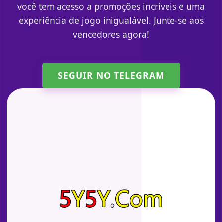
você tem acesso a promoções incríveis e uma
experiência de jogo inigualável. Junte-se aos
vencedores agora!
SEGUIR NO TELEGRAM