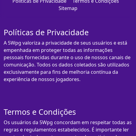
Políticas de Privacidade
Termos e Condições
Sitemap
Políticas de Privacidade
A 5Wpg valoriza a privacidade de seus usuários e está
empenhada em proteger todas as informações
pessoais fornecidas durante o uso de nossos canais de
comunicação. Todos os dados coletados são utilizados
exclusivamente para fins de melhoria contínua da
experiência de nossos jogadores.
Termos e Condições
Os usuários da 5Wpg concordam em respeitar todas as
regras e regulamentos estabelecidos. É importante ler