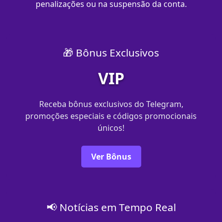
penalizações ou na suspensão da conta.
🎁 Bônus Exclusivos
VIP
Receba bônus exclusivos do Telegram,
promoções especiais e códigos promocionais
únicos!
Ver Bônus
📢 Notícias em Tempo Real