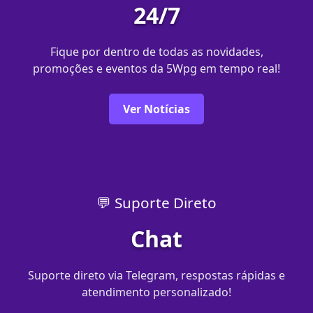
24/7
Fique por dentro de todas as novidades,
promoções e eventos da 5Wpg em tempo real!
Ver Notícias
💬 Suporte Direto
Chat
Suporte direto via Telegram, respostas rápidas e
atendimento personalizado!