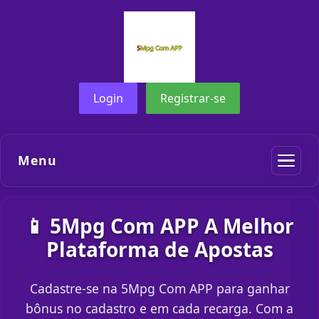
Login
Registrar-se
Menu
📱 5Mpg Com APP A Melhor
Plataforma de Apostas
Cadastre-se na 5Mpg Com APP para ganhar
bônus no cadastro e em cada recarga. Com a