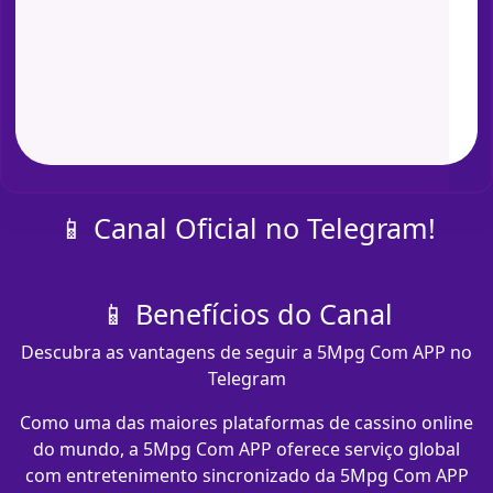
📱 Canal Oficial no Telegram!
📱 Benefícios do Canal
Descubra as vantagens de seguir a 5Mpg Com APP no
Telegram
Como uma das maiores plataformas de cassino online
do mundo, a 5Mpg Com APP oferece serviço global
com entretenimento sincronizado da 5Mpg Com APP