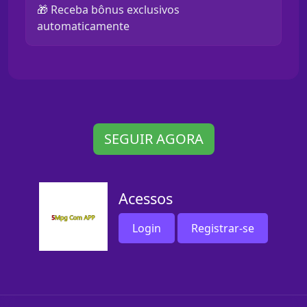
🎁 Receba bônus exclusivos
automaticamente
SEGUIR AGORA
Acessos
Login
Registrar-se