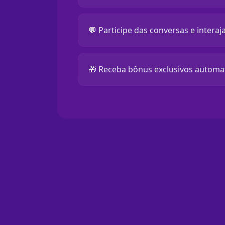
💬 Participe das conversas e interaj
🎁 Receba bônus exclusivos autom