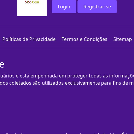
Login
Registrar-se
Políticas de Privacidade
Termos e Condições
Sitemap
de
usuários e está empenhada em proteger todas as informaçõ
os coletados são utilizados exclusivamente para fins de m