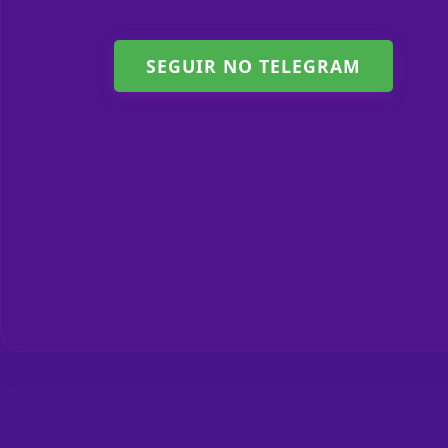
SEGUIR NO TELEGRAM