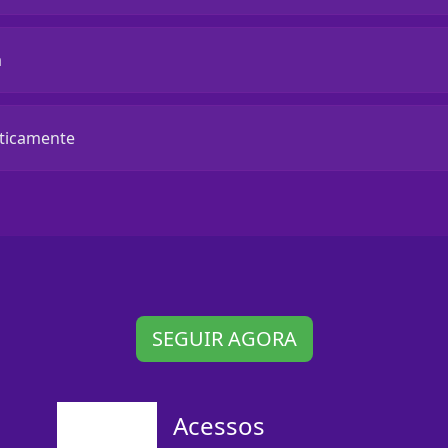
a
aticamente
SEGUIR AGORA
Acessos