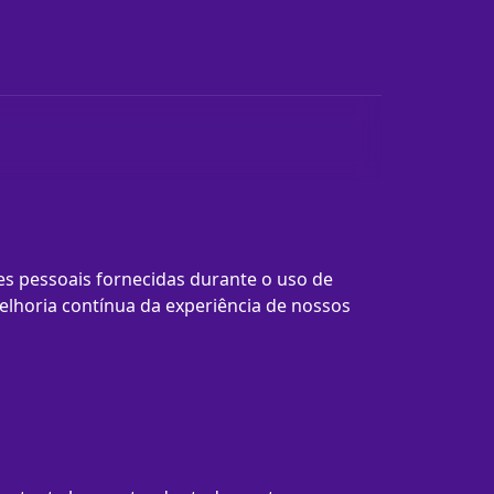
es pessoais fornecidas durante o uso de
elhoria contínua da experiência de nossos