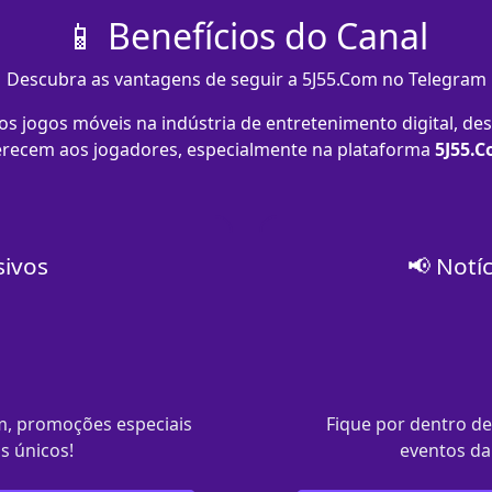
📱 Benefícios do Canal
Descubra as vantagens de seguir a 5J55.Com no Telegram
s jogos móveis na indústria de entretenimento digital, des
erecem aos jogadores, especialmente na plataforma
5J55.
sivos
📢 Notí
m, promoções especiais
Fique por dentro d
s únicos!
eventos da