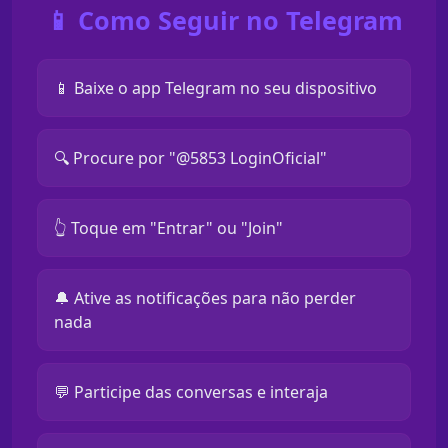
📱 Como Seguir no Telegram
📱 Baixe o app Telegram no seu dispositivo
🔍 Procure por "@5853 LoginOficial"
👆 Toque em "Entrar" ou "Join"
🔔 Ative as notificações para não perder
nada
💬 Participe das conversas e interaja