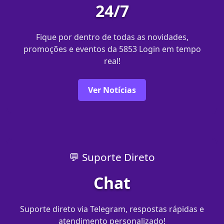
24/7
Fique por dentro de todas as novidades,
promoções e eventos da 5853 Login em tempo
real!
Ver Notícias
💬 Suporte Direto
Chat
Suporte direto via Telegram, respostas rápidas e
atendimento personalizado!