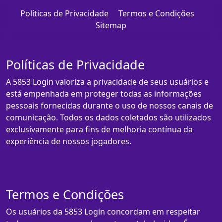
Políticas de Privacidade
Termos e Condições
Sitemap
Políticas de Privacidade
A 5853 Login valoriza a privacidade de seus usuários e
está empenhada em proteger todas as informações
pessoais fornecidas durante o uso de nossos canais de
comunicação. Todos os dados coletados são utilizados
exclusivamente para fins de melhoria contínua da
experiência de nossos jogadores.
Termos e Condições
Os usuários da 5853 Login concordam em respeitar