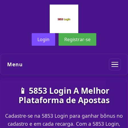
Login
Registrar-se
Menu
📱 5853 Login A Melhor
Plataforma de Apostas
Cadastre-se na 5853 Login para ganhar bônus no
cadastro e em cada recarga. Com a 5853 Login,