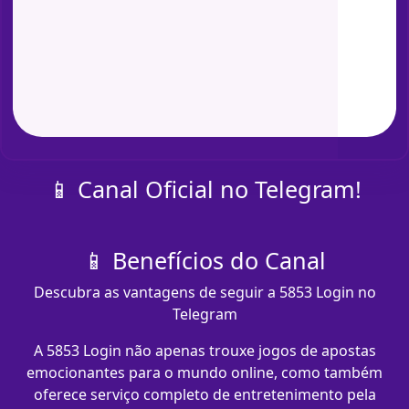
📱 Canal Oficial no Telegram!
📱 Benefícios do Canal
Descubra as vantagens de seguir a 5853 Login no
Telegram
A 5853 Login não apenas trouxe jogos de apostas
emocionantes para o mundo online, como também
oferece serviço completo de entretenimento pela