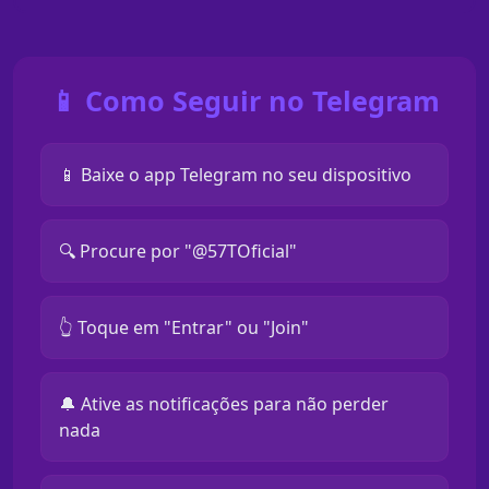
📱 Como Seguir no Telegram
📱 Baixe o app Telegram no seu dispositivo
🔍 Procure por "@57TOficial"
👆 Toque em "Entrar" ou "Join"
🔔 Ative as notificações para não perder
nada