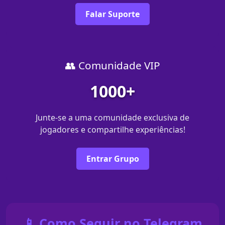
Falar Suporte
👥 Comunidade VIP
1000+
Junte-se a uma comunidade exclusiva de
jogadores e compartilhe experiências!
Entrar Grupo
📱 Como Seguir no Telegram