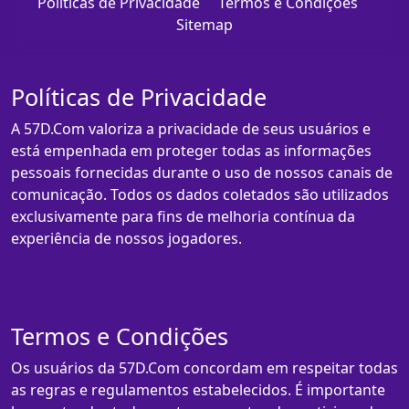
Políticas de Privacidade
Termos e Condições
Sitemap
Políticas de Privacidade
A 57D.Com valoriza a privacidade de seus usuários e
está empenhada em proteger todas as informações
pessoais fornecidas durante o uso de nossos canais de
comunicação. Todos os dados coletados são utilizados
exclusivamente para fins de melhoria contínua da
experiência de nossos jogadores.
Termos e Condições
Os usuários da 57D.Com concordam em respeitar todas
as regras e regulamentos estabelecidos. É importante