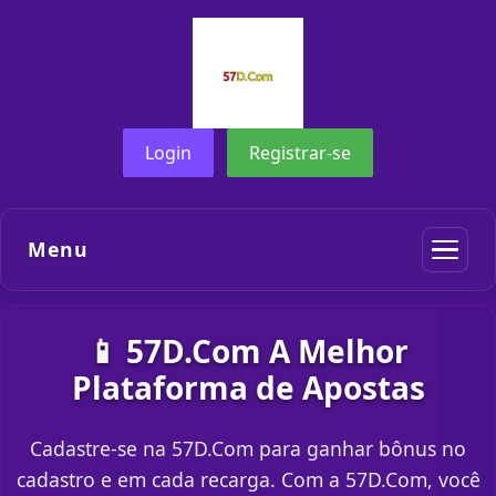
Login
Registrar-se
Menu
📱 57D.Com A Melhor
Plataforma de Apostas
Cadastre-se na 57D.Com para ganhar bônus no
cadastro e em cada recarga. Com a 57D.Com, você