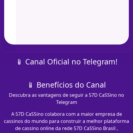
📱 Canal Oficial no Telegram!
📱 Benefícios do Canal
Descubra as vantagens de seguir a 57D CaSSino no
Telegram
A 57D CaSSino colabora com a maior empresa de
cassinos do mundo para construir a melhor plataforma
de cassino online da rede 57D CaSSino Brasil ,