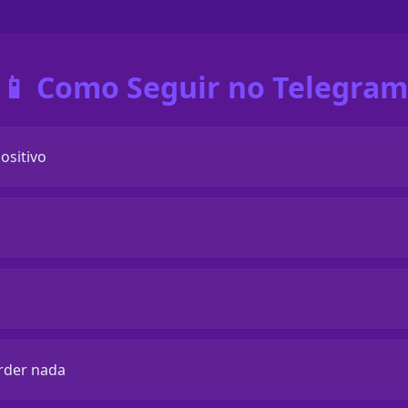
📱 Como Seguir no Telegram
ositivo
erder nada