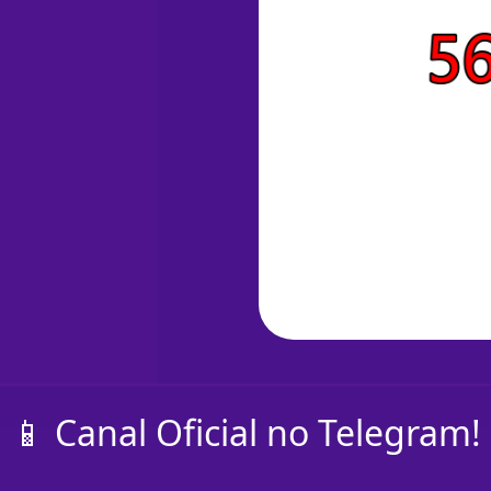
📱 Canal Oficial no Telegram!