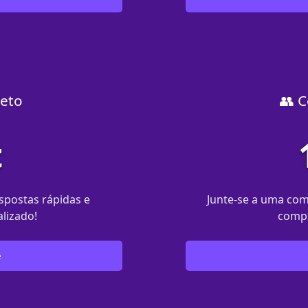
reto
👥 
t
espostas rápidas e
Junte-se a uma com
lizado!
compa
e