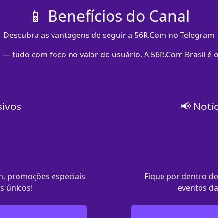
📱 Benefícios do Canal
Descubra as vantagens de seguir a 56R.Com no Telegram
— tudo com foco no valor do usuário. A 56R.Com Brasil é o s
sivos
📢 Notí
m, promoções especiais
Fique por dentro d
s únicos!
eventos da