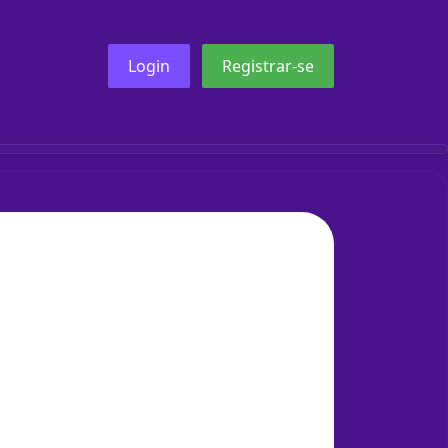
Login
Registrar-se