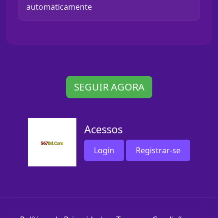
automaticamente
SEGUIR AGORA
Acessos
Login
Registrar-se