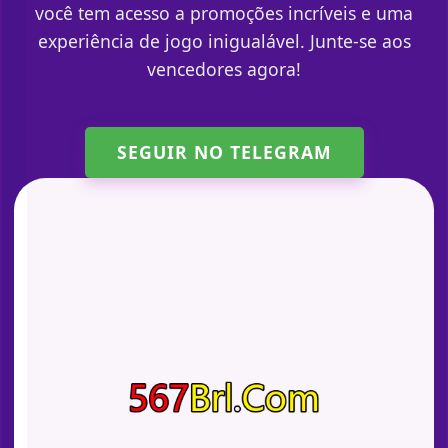
você tem acesso a promoções incríveis e uma
experiência de jogo inigualável. Junte-se aos
vencedores agora!
SEGUIR NO TELEGRAM