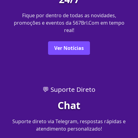
Fique por dentro de todas as novidades,
promoções e eventos da 567Brl.Com em tempo
real!
Ver Notícias
💬 Suporte Direto
Chat
Suporte direto via Telegram, respostas rápidas e
atendimento personalizado!