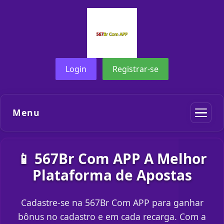
Login
Registrar-se
Menu
📱 567Br Com APP A Melhor
Plataforma de Apostas
Cadastre-se na 567Br Com APP para ganhar
bônus no cadastro e em cada recarga. Com a