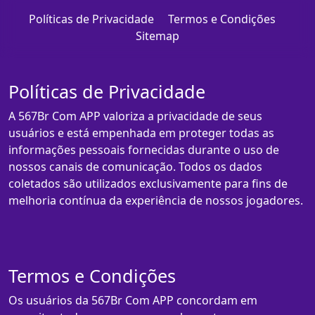
Políticas de Privacidade
Termos e Condições
Sitemap
Políticas de Privacidade
A 567Br Com APP valoriza a privacidade de seus
usuários e está empenhada em proteger todas as
informações pessoais fornecidas durante o uso de
nossos canais de comunicação. Todos os dados
coletados são utilizados exclusivamente para fins de
melhoria contínua da experiência de nossos jogadores.
Termos e Condições
Os usuários da 567Br Com APP concordam em