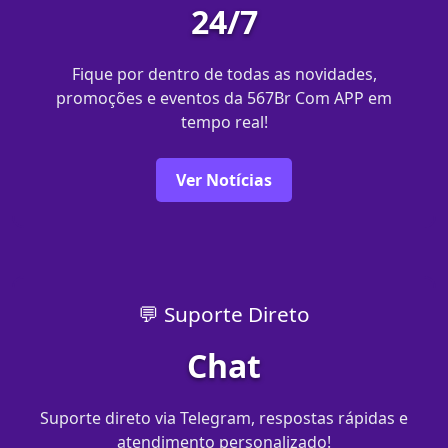
24/7
Fique por dentro de todas as novidades,
promoções e eventos da 567Br Com APP em
tempo real!
Ver Notícias
💬 Suporte Direto
Chat
Suporte direto via Telegram, respostas rápidas e
atendimento personalizado!