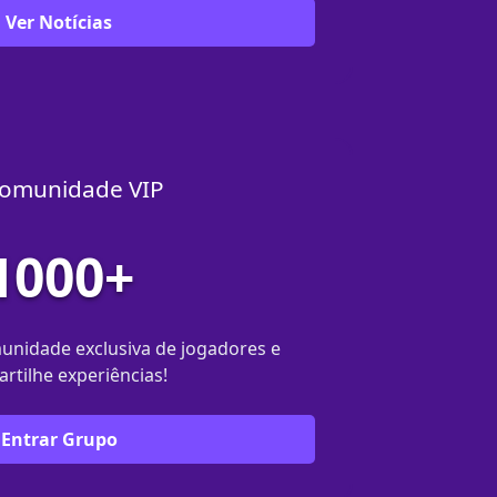
Ver Notícias
Comunidade VIP
1000+
unidade exclusiva de jogadores e
rtilhe experiências!
Entrar Grupo