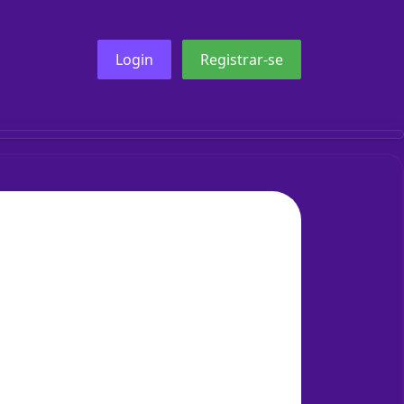
Login
Registrar-se