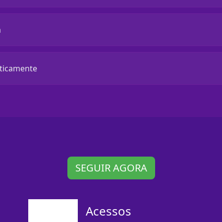
a
aticamente
SEGUIR AGORA
Acessos