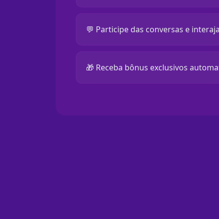
💬 Participe das conversas e interaj
🎁 Receba bônus exclusivos autom