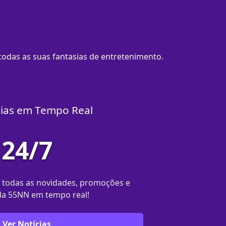
odas as suas fantasias de entretenimento.
cias em Tempo Real
24/7
e todas as novidades, promoções e
da 55NN em tempo real!
Ver Notícias