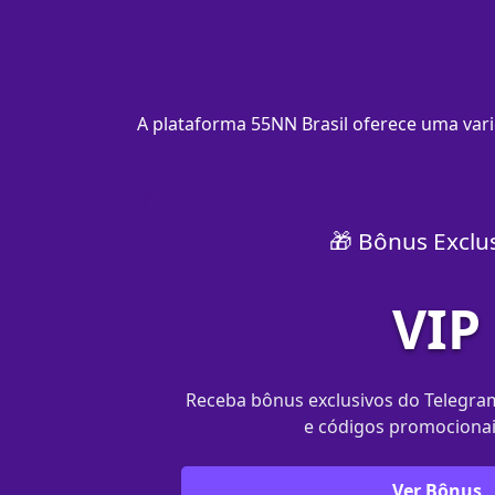
A plataforma 55NN Brasil oferece uma var
🎁 Bônus Exclu
VIP
Receba bônus exclusivos do Telegra
e códigos promocionai
Ver Bônus