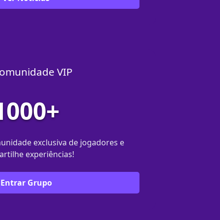
Comunidade VIP
1000+
unidade exclusiva de jogadores e
rtilhe experiências!
Entrar Grupo