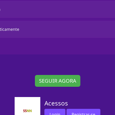
a
aticamente
SEGUIR AGORA
Acessos
Login
Registrar-se