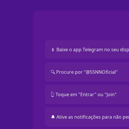
📱 Baixe o app Telegram no seu disp
🔍 Procure por "@55NNOficial"
👆 Toque em "Entrar" ou "Join"
🔔 Ative as notificações para não p