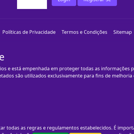
Políticas de Privacidade
Termos e Condições
Sitemap
de
ários e está empenhada em proteger todas as informações p
tados são utilizados exclusivamente para fins de melhoria
r todas as regras e regulamentos estabelecidos. É importa