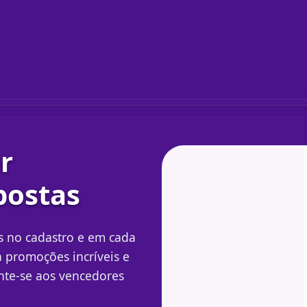
r
postas
 no cadastro e em cada
 promoções incríveis e
unte-se aos vencedores