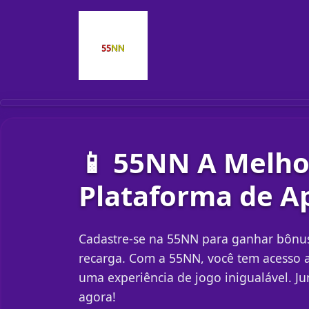
📱 55NN A Melho
Plataforma de A
Cadastre-se na 55NN para ganhar bônus
recarga. Com a 55NN, você tem acesso a
uma experiência de jogo inigualável. J
agora!