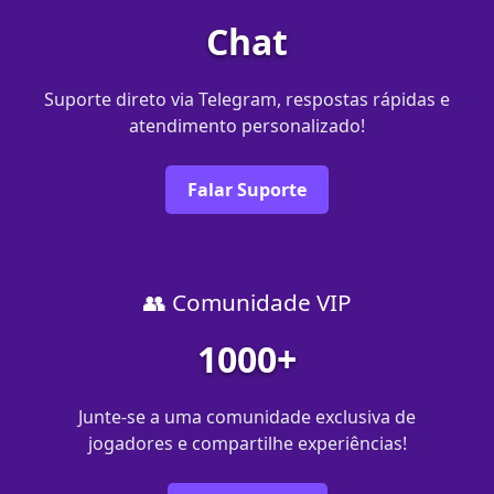
Chat
Suporte direto via Telegram, respostas rápidas e
atendimento personalizado!
Falar Suporte
👥 Comunidade VIP
1000+
Junte-se a uma comunidade exclusiva de
jogadores e compartilhe experiências!