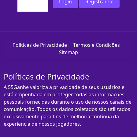
Login
Registrar-se
Políticas de Privacidade
Termos e Condições
Sitemap
Políticas de Privacidade
A 55Ganhe valoriza a privacidade de seus usuários e
está empenhada em proteger todas as informações
pessoais fornecidas durante o uso de nossos canais de
comunicação. Todos os dados coletados são utilizados
exclusivamente para fins de melhoria contínua da
experiência de nossos jogadores.