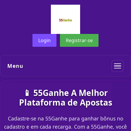
Login
Registrar-se
Menu
📱 55Ganhe A Melhor
Plataforma de Apostas
Cadastre-se na 55Ganhe para ganhar bônus no
cadastro e em cada recarga. Com a 55Ganhe, você