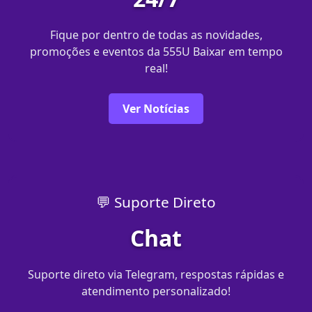
Fique por dentro de todas as novidades,
promoções e eventos da 555U Baixar em tempo
real!
Ver Notícias
💬 Suporte Direto
Chat
Suporte direto via Telegram, respostas rápidas e
atendimento personalizado!