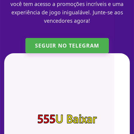
você tem acesso a promoções incríveis e uma
experiência de jogo inigualável. Junte-se aos
vencedores agora!
SEGUIR NO TELEGRAM