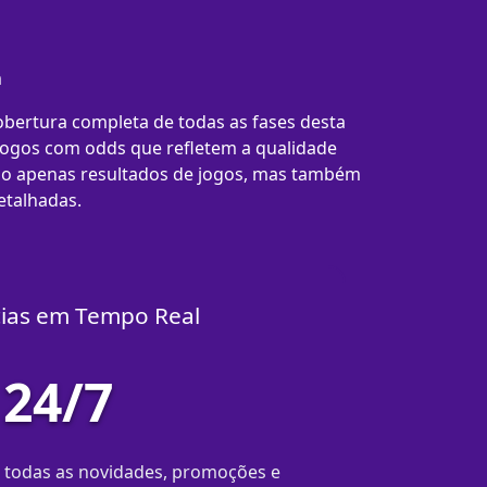
m
obertura completa de todas as fases desta
 jogos com odds que refletem a qualidade
não apenas resultados de jogos, mas também
etalhadas.
cias em Tempo Real
24/7
e todas as novidades, promoções e