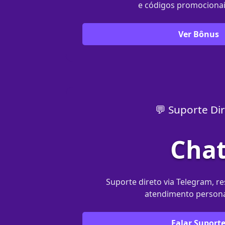
e códigos promocionai
Ver Bônus
💬 Suporte Di
Cha
Suporte direto via Telegram, r
atendimento persona
Falar Suport