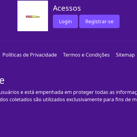
Acessos
Login
Registrar-se
Políticas de Privacidade
Termos e Condições
Sitemap
de
s usuários e está empenhada em proteger todas as informaç
os coletados são utilizados exclusivamente para fins de m