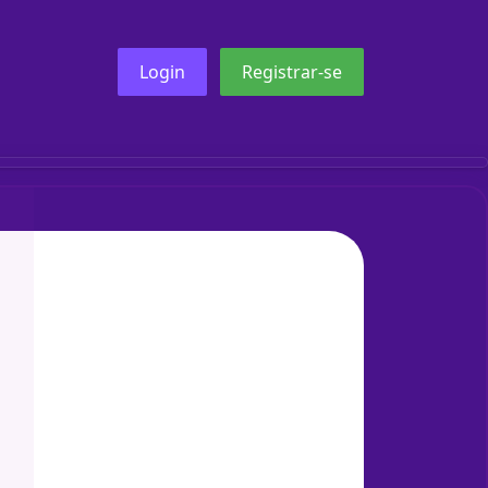
Login
Registrar-se