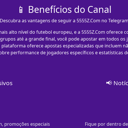
📱 Benefícios do Canal
Descubra as vantagens de seguir a 5555Z.Com no Telegra
s alto nível do futebol europeu, e a 5555Z.Com oferece c
 grupos até a grande final, você pode apostar em todos os
sa plataforma oferece apostas especializadas que incluem 
obre performance de jogadores específicos e estatísticas d
sivos
📢 Notí
m, promoções especiais
Fique por dentro d