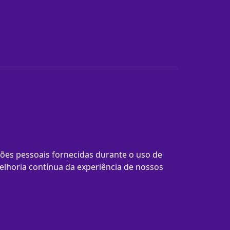
ões pessoais fornecidas durante o uso de
elhoria contínua da experiência de nossos