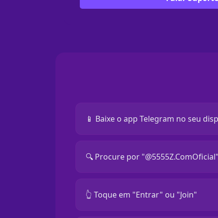
📱 Baixe o app Telegram no seu disp
🔍 Procure por "@5555Z.ComOficial
👆 Toque em "Entrar" ou "Join"