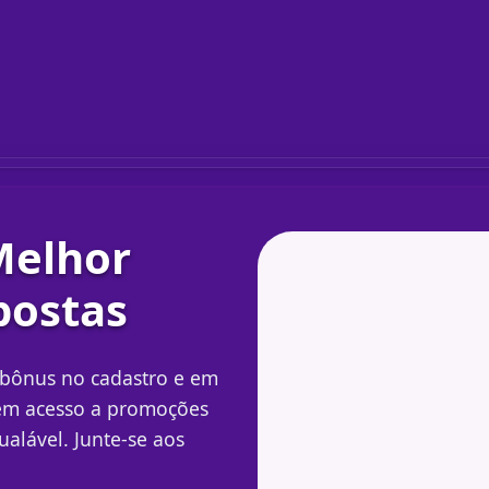
Melhor
postas
 bônus no cadastro e em
tem acesso a promoções
ualável. Junte-se aos