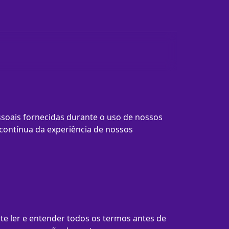
ssoais fornecidas durante o uso de nossos
 contínua da experiência de nossos
te ler e entender todos os termos antes de