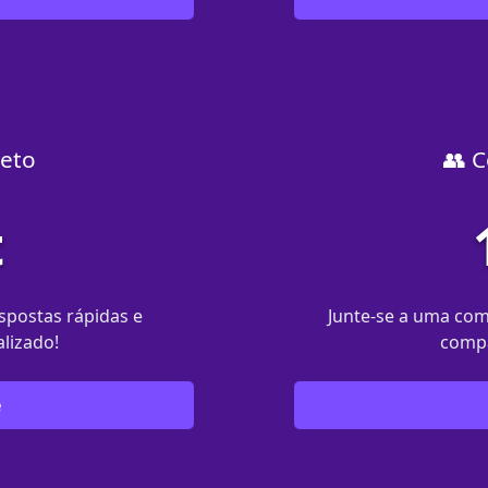
reto
👥 
t
espostas rápidas e
Junte-se a uma com
lizado!
compa
e