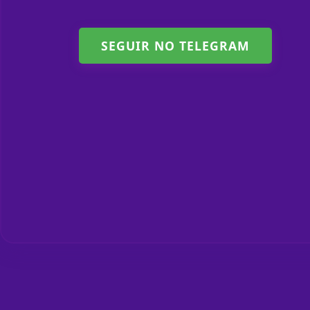
SEGUIR NO TELEGRAM