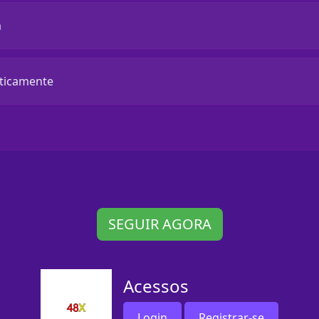
a
aticamente
SEGUIR AGORA
Acessos
Login
Registrar-se