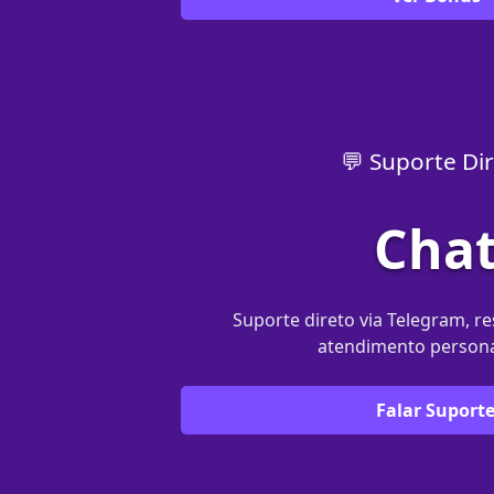
💬 Suporte Di
Cha
Suporte direto via Telegram, r
atendimento persona
Falar Suport